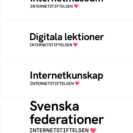
av Internetstiftelsen
Digitala lektioner
Öppen digital lärresurs med färdiga lektioner
för alla stadier i grundskolan
Internetkunskap
Samlad kunskap som hjälper dig att bli en
säker och medveten internetanvändare
Svenska federationer
Grunden för medlemskap i en sektors- eller
kontextspecifik federation