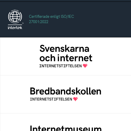
Certifierade enligt ISO/IEC
27001:2022
Svenskarna och internet
En årlig studie av svenska folkets
internetvanor
Bredbandskollen
Bredbandskollen är ett oberoende
konsumentverktyg som drivs av
Internetstiftelsen
Internetmuseum
Ett digitalt museum som byggts, och kureras