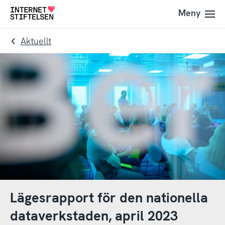
Till
Till
Meny
Till
navigering
innehåll
startsida
Aktuellt
Lägesrapport för den nationella
dataverkstaden, april 2023