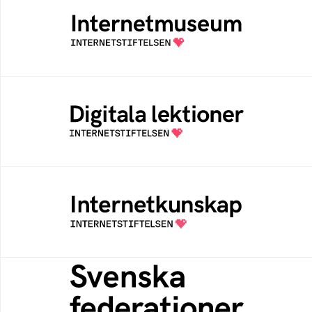
Internetmuseum
Ett digitalt museum som byggts, och kureras
av Internetstiftelsen
Digitala lektioner
Öppen digital lärresurs med färdiga lektioner
för alla stadier i grundskolan
Internetkunskap
Samlad kunskap som hjälper dig att bli en
säker och medveten internetanvändare
Svenska federationer
Grunden för medlemskap i en sektors- eller
kontextspecifik federation