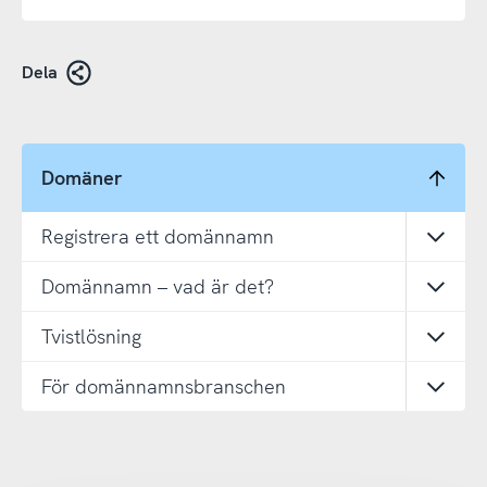
Dela
Domäner
Registrera ett domännamn
Öppn
Domännamn – vad är det?
Öppn
Tvistlösning
Öppn
För domännamnsbranschen
Öppn