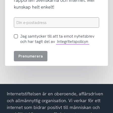
rapporten Svenskarna och internet. Mer
kunskap helt enkelt!
Din
e-
postadress
Jag
Jag samtycker till att ta emot nyhetsbrev
samtycker
och har tagit del av
Integritetspolicyn
till
att
Prenumerera
ta
emot
nyhetsbrev
och
har
tagit
del
Internetstiftelsen är en oberoende, affärsdriven
av
och allmännyttig organisation. Vi verkar för ett
integritetspolicyn
internet som bidrar positivt till människan och