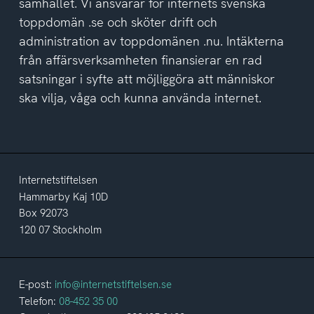
samhället. Vi ansvarar för internets svenska
toppdomän .se och sköter drift och
administration av toppdomänen .nu. Intäkterna
från affärsverksamheten finansierar en rad
satsningar i syfte att möjliggöra att människor
ska vilja, våga och kunna använda internet.
Internetstiftelsen
Hammarby Kaj 10D
Box 92073
120 07 Stockholm
E-post:
info@internetstiftelsen.se
Telefon:
08-452 35 00