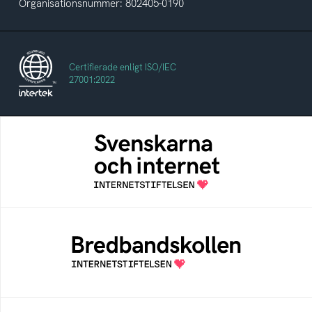
Organisationsnummer: 802405-0190
Certifierade enligt ISO/IEC
27001:2022
Svenskarna och internet
En årlig studie av svenska folkets
internetvanor
Bredbandskollen
Bredbandskollen är ett oberoende
konsumentverktyg som drivs av
Internetstiftelsen