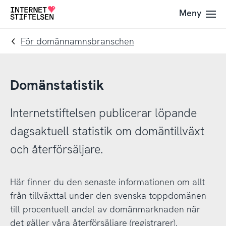
Till
Till
Meny
Till
navigering
innehåll
startsida
För domännamnsbranschen
Domänstatistik
Internetstiftelsen publicerar löpande
dagsaktuell statistik om domäntillväxt
och återförsäljare.
Här finner du den senaste informationen om allt
från tillväxttal under den svenska toppdomänen
till procentuell andel av domänmarknaden när
det gäller våra återförsäljare (registrarer).