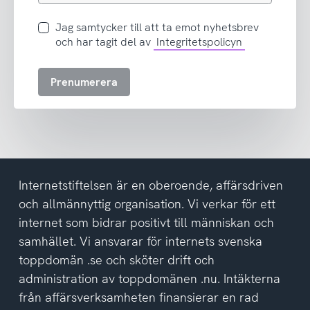
postadress
Jag
Jag samtycker till att ta emot nyhetsbrev
samtycker
och har tagit del av
Integritetspolicyn
till
att
Prenumerera
ta
emot
nyhetsbrev
och
har
tagit
del
Internetstiftelsen är en oberoende, affärsdriven
av
och allmännyttig organisation. Vi verkar för ett
integritetspolicyn
internet som bidrar positivt till människan och
samhället. Vi ansvarar för internets svenska
toppdomän .se och sköter drift och
administration av toppdomänen .nu. Intäkterna
från affärsverksamheten finansierar en rad