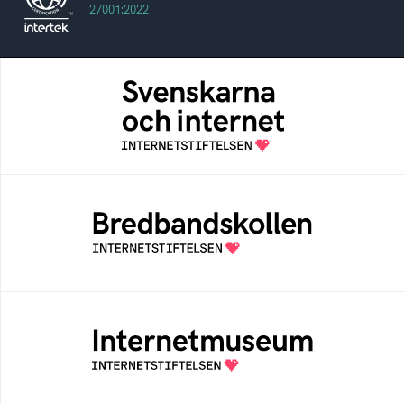
27001:2022
Svenskarna och internet
En årlig studie av svenska folkets
internetvanor
Bredbandskollen
Bredbandskollen är ett oberoende
konsumentverktyg som drivs av
Internetstiftelsen
Internetmuseum
Ett digitalt museum som byggts, och kureras
av Internetstiftelsen