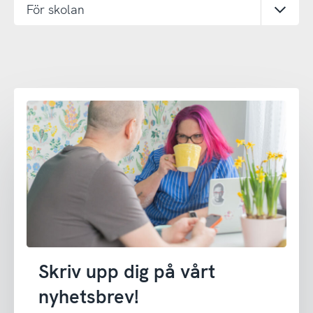
För skolan
Öppn
Skriv upp dig på vårt
nyhetsbrev!