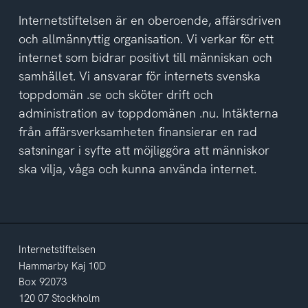
tagit
del
Internetstiftelsen är en oberoende, affärsdriven
av
och allmännyttig organisation. Vi verkar för ett
integritetspolicyn
internet som bidrar positivt till människan och
samhället. Vi ansvarar för internets svenska
toppdomän .se och sköter drift och
administration av toppdomänen .nu. Intäkterna
från affärsverksamheten finansierar en rad
satsningar i syfte att möjliggöra att människor
ska vilja, våga och kunna använda internet.
Internetstiftelsen
Hammarby Kaj 10D
Box 92073
120 07 Stockholm