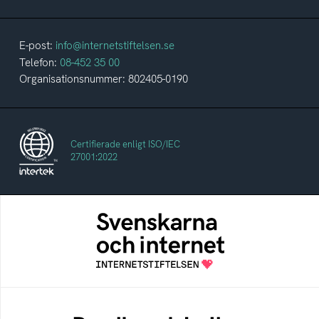
E-post:
info@internetstiftelsen.se
Telefon:
08-452 35 00
Organisationsnummer: 802405-0190
Certifierade enligt ISO/IEC
27001:2022
Svenskarna och internet
En årlig studie av svenska folkets
internetvanor
Bredbandskollen