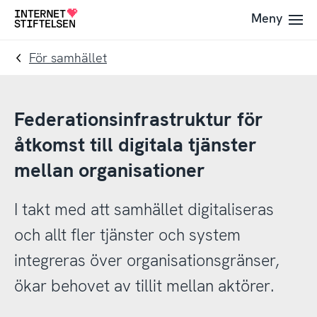
Till
Till
Meny
Till
navigering
innehåll
startsida
För samhället
Federationsinfrastruktur för
åtkomst till digitala tjänster
mellan organisationer
I takt med att samhället digitaliseras
och allt fler tjänster och system
integreras över organisationsgränser,
ökar behovet av tillit mellan aktörer.