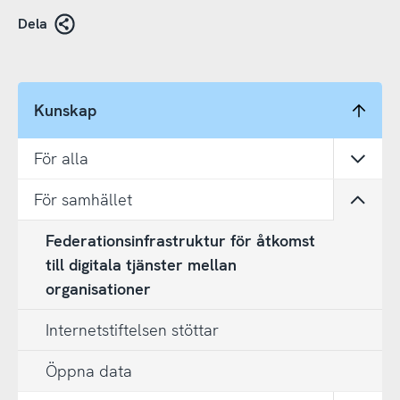
Dela
Kunskap
För alla
Öppn
För samhället
Öppn
Federationsinfrastruktur för åtkomst
till digitala tjänster mellan
organisationer
Internetstiftelsen stöttar
Öppna data