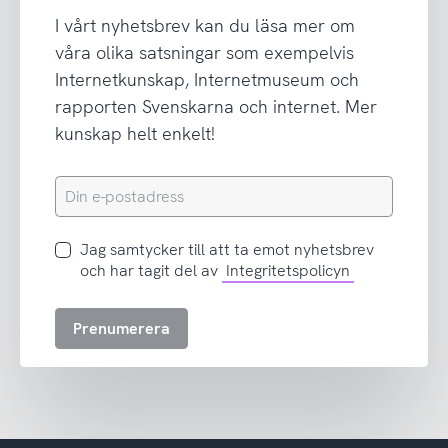
I vårt nyhetsbrev kan du läsa mer om
våra olika satsningar som exempelvis
Internetkunskap, Internetmuseum och
rapporten Svenskarna och internet. Mer
kunskap helt enkelt!
Din
e-
postadress
Jag
Jag samtycker till att ta emot nyhetsbrev
samtycker
och har tagit del av
Integritetspolicyn
till
att
Prenumerera
ta
emot
nyhetsbrev
och
har