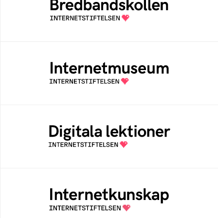
Bredbandskollen är ett oberoende
konsumentverktyg som drivs av
Internetstiftelsen
Internetmuseum
Ett digitalt museum som byggts, och kureras
av Internetstiftelsen
Digitala lektioner
Öppen digital lärresurs med färdiga lektioner
för alla stadier i grundskolan
Internetkunskap
Samlad kunskap som hjälper dig att bli en
säker och medveten internetanvändare