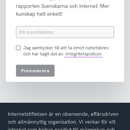
rapporten Svenskarna och internet. Mer
kunskap helt enkelt!
Din
e-
postadress
Jag
Jag samtycker till att ta emot nyhetsbrev
samtycker
och har tagit del av
Integritetspolicyn
till
att
Prenumerera
ta
emot
nyhetsbrev
och
har
tagit
del
Internetstiftelsen är en oberoende, affärsdriven
av
och allmännyttig organisation. Vi verkar för ett
integritetspolicyn
internet som bidrar positivt till människan och