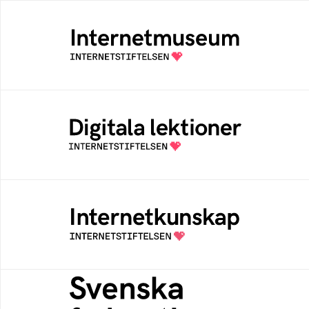
Internetmuseum
Ett digitalt museum som byggts, och kureras
av Internetstiftelsen
Digitala lektioner
Öppen digital lärresurs med färdiga lektioner
för alla stadier i grundskolan
Internetkunskap
Samlad kunskap som hjälper dig att bli en
säker och medveten internetanvändare
Svenska federationer