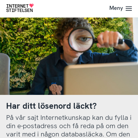
Till
Till
Meny
Till
navigering
innehåll
startsida
Har ditt lösenord läckt?
På vår sajt Internetkunskap kan du fylla i
din e-postadress och få reda på om den
varit med i någon databasläcka. Om den