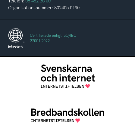
Telefon:
08-452 35 00
Organisationsnummer: 802405-0190
Certifierade enligt ISO/IEC
27001:2022
Svenskarna och internet
En årlig studie av svenska folkets
internetvanor
Bredbandskollen
Bredbandskollen är ett oberoende
konsumentverktyg som drivs av
Internetstiftelsen