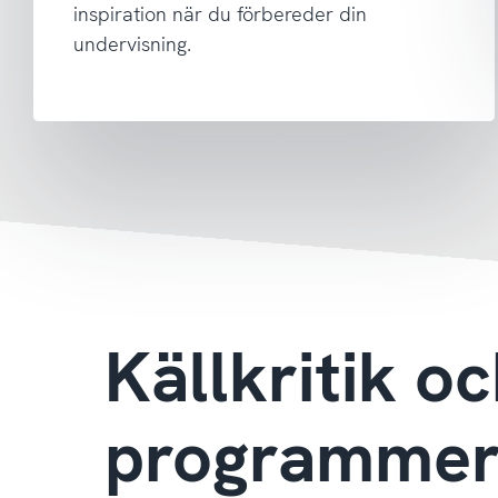
inspiration när du förbereder din
undervisning.
Källkritik o
programmer