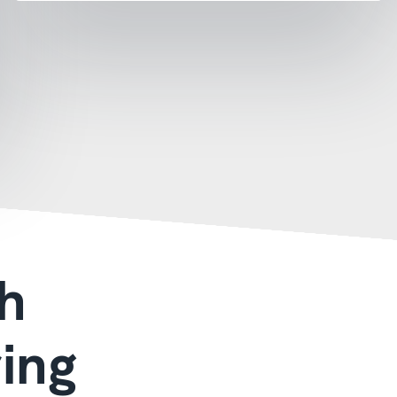
ch
ing