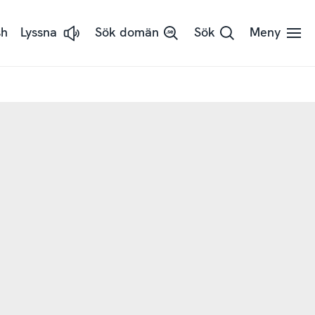
sh
Lyssna
Sök domän
Sök
Meny
Lyssna
på
sidans
text
med
ReadSpeaker