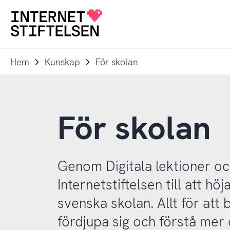
Till
Till
navigering
innehåll
Till
startsida
Hem
Kunskap
För skolan
För skolan
Genom Digitala lektioner och
Internetstiftelsen till att h
svenska skolan. Allt för att 
fördjupa sig och förstå mer