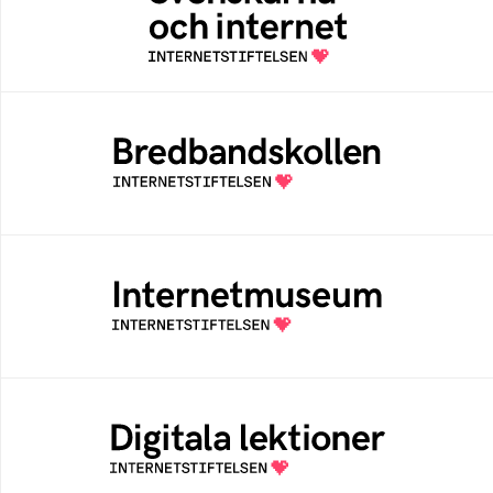
En årlig studie av svenska folkets
internetvanor
Bredbandskollen
Bredbandskollen är ett oberoende
konsumentverktyg som drivs av
Internetstiftelsen
Internetmuseum
Ett digitalt museum som byggts, och kureras
av Internetstiftelsen
Digitala lektioner
Öppen digital lärresurs med färdiga lektioner
för alla stadier i grundskolan