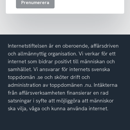
Prenumerera
ta
emot
nyhetsbrev
och
har
tagit
del
Internetstiftelsen är en oberoende, affärsdriven
av
och allmännyttig organisation. Vi verkar för ett
integritetspolicyn
internet som bidrar positivt till människan och
samhället. Vi ansvarar för internets svenska
toppdomän .se och sköter drift och
administration av toppdomänen .nu. Intäkterna
från affärsverksamheten finansierar en rad
satsningar i syfte att möjliggöra att människor
ska vilja, våga och kunna använda internet.