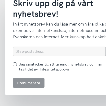
Skriv upp dig på vårt
nyhetsbrev!
I vårt nyhetsbrev kan du läsa mer om våra olika
exempelvis Internetkunskap, Internetmuseum oc
Svenskarna och internet. Mer kunskap helt enkelt
Din
e-
postadress
Jag
Jag samtycker till att ta emot nyhetsbrev och har
samtycker
tagit del av
Integritetspolicyn
till
att
Prenumerera
ta
emot
nyhetsbrev
och