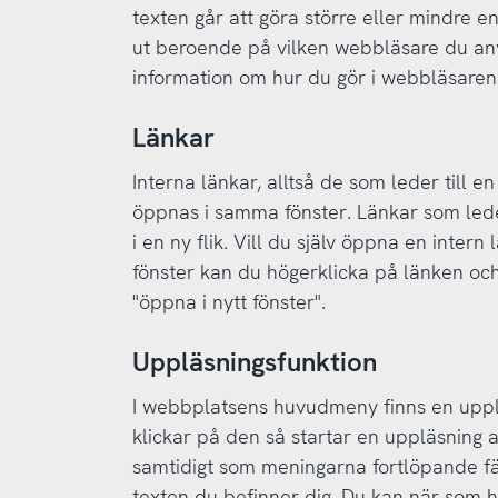
texten går att göra större eller mindre en
ut beroende på vilken webbläsare du anv
information om hur du gör i webbläsaren
Länkar
Interna länkar, alltså de som leder till
öppnas i samma fönster. Länkar som led
i en ny flik. Vill du själv öppna en intern lä
fönster kan du högerklicka på länken och v
"öppna i nytt fönster".
Uppläsningsfunktion
I webbplatsens huvudmeny finns en upplä
klickar på den så startar en uppläsning 
samtidigt som meningarna fortlöpande fä
texten du befinner dig. Du kan när som h