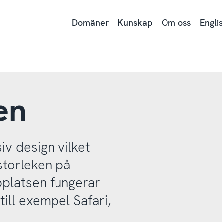
Domäner
Kunskap
Om oss
Engli
en
v design vilket
storleken på
platsen fungerar
ill exempel Safari,