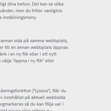
ligt dina behov. Det kan se olika
änder, men du hittar vanligtvis
s inställningsmeny.
 en annan sida på samma webbplats,
er till en annan webbplats öppnas
nk i en ny flik eller i ett nytt
älja "öppna i ny flik" eller
sningsfunktion ("Lyssna"). När du
av innehållet på aktuell webbsida
rgmarkeras så du kan följa var i
elst pausa eller stänga av