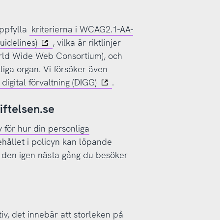
uppfylla
kriterierna i WCAG2.1-AA-
uidelines)
, vilka är riktlinjer
orld Wide Web Consortium), och
liga organ. Vi försöker även
digital förvaltning (DIGG)
.
iftelsen.se
y för hur din personliga
nehållet i policyn kan löpande
 den igen nästa gång du besöker
v, det innebär att storleken på