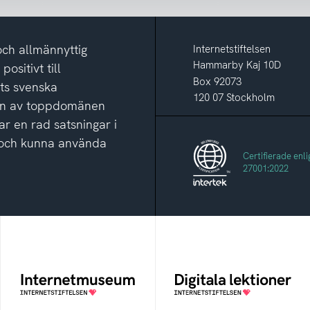
och allmännyttig
Internetstiftelsen
Hammarby Kaj 10D
ositivt till
Box 92073
ets svenska
120 07 Stockholm
ion av toppdomänen
ar en rad satsningar i
ga och kunna använda
Certifierade enli
27001:2022
Internetmuseum
Digitala lektioner
Ett digitalt museum som
Öppen digital lärresurs
byggts, och kureras av
med färdiga lektioner för
Internetstiftelsen
alla stadier i grundskolan