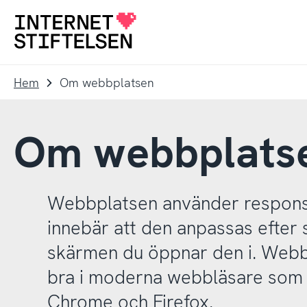
Till
Till
navigering
innehåll
Till
startsida
Hem
Om webbplatsen
Om webbplats
Webbplatsen använder responsi
innebär att den anpassas efter 
skärmen du öppnar den i. Webb
bra i moderna webbläsare som t
Chrome och Firefox.