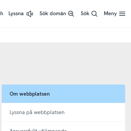
sh
Lyssna
Sök domän
Sök
Meny
Lyssna
på
sidans
text
med
ReadSpeaker
Om webbplatsen
Lyssna på webbplatsen
Ansvarsfullt utlämnande