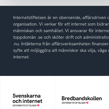
har
tagit
del
Internetstiftelsen är en oberoende, affärsdriven 
av
integritetspolicyn
organisation. Vi verkar för ett internet som bidrar p
människan och samhället. Vi ansvarar för intern
toppdomän .se och sköter drift och administrat
.nu. Intäkterna från affärsverksamheten finansier
syfte att möjliggöra att människor ska vilja, vå
internet.
Svenskarna och
Bredbandskollen
internet
Bredbandskollen är ett
oberoende
En årlig studie av
konsumentverktyg som
svenska folkets
drivs av Internetstiftelsen
internetvanor