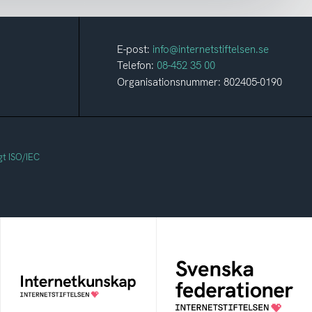
E-post:
info@internetstiftelsen.se
Telefon:
08-452 35 00
Organisationsnummer: 802405-0190
gt ISO/IEC
Svenska
Internetkunskap
federationer
Samlad kunskap som
Grunden för
hjälper dig att bli en
medlemskap i en
säker och medveten
sektors- eller
internetanvändare
kontextspecifik