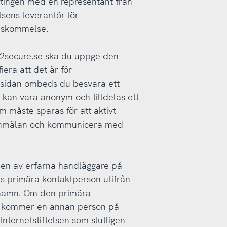
ntingen med en representant från
elsens leverantör för
enskommelse.
.2secure.se ska du uppge den
fiera att det är för
bsidan ombeds du besvara ett
 kan vara anonym och tilldelas ett
 måste sparas för att aktivt
 anmälan och kommunicera med
den av erfarna handläggare på
ns primära kontaktperson utifrån
 namn. Om den primära
n kommer en annan person på
 Internetstiftelsen som slutligen