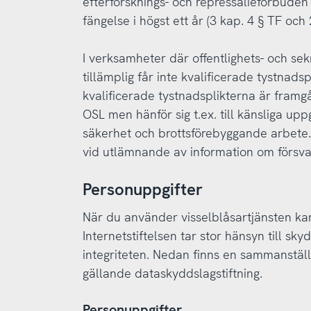
efterforsknings- och repressalieförbuden
fängelse i högst ett år (3 kap. 4 § TF och 
I verksamheter där offentlighets- och sek
tillämplig får inte kvalificerade tystnadsp
kvalificerade tystnadsplikterna är fram
OSL men hänför sig t.ex. till känsliga upp
säkerhet och brottsförebyggande arbete. 
vid utlämnande av information om försva
Personuppgifter
När du använder visselblåsartjänsten k
Internetstiftelsen tar stor hänsyn till sk
integriteten. Nedan finns en sammanställ
gällande dataskyddslagstiftning.
Personuppgifter