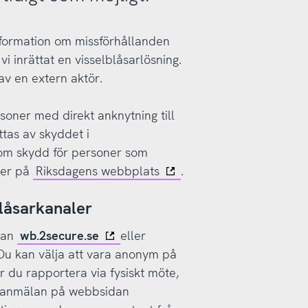
information om missförhållanden
vi inrättat en visselblåsarlösning.
av en extern aktör.
soner med direkt anknytning till
tas av skyddet i
0 om skydd för personer som
mer på
Riksdagens webbplats
.
blåsarkanaler
idan
wb.2secure.se
eller
 Du kan välja att vara anonym på
 du rapportera via fysiskt möte,
n anmälan på webbsidan