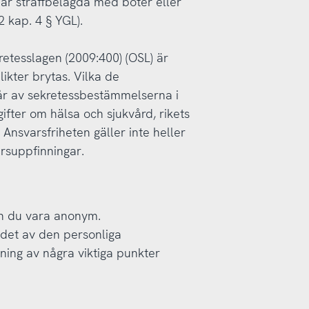
 är straffbelagda med böter eller
2 kap. 4 § YGL).
retesslagen (2009:400) (OSL) är
likter brytas. Vilka de
går av sekretessbestämmelserna i
gifter om hälsa och sjukvård, rikets
Ansvarsfriheten gäller inte heller
rsuppfinningar.
an du vara anonym.
yddet av den personliga
ning av några viktiga punkter