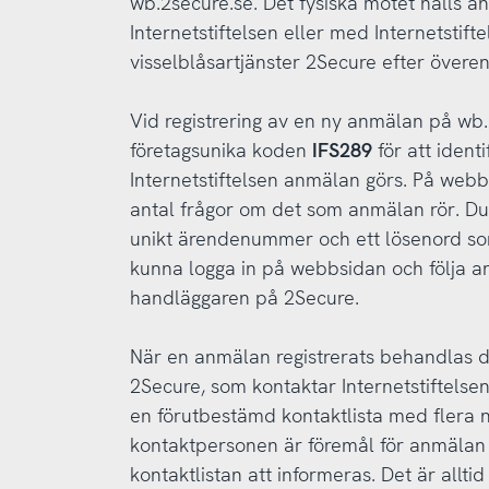
wb.2secure.se. Det fysiska mötet hålls a
Internetstiftelsen eller med Internetstift
visselblåsartjänster 2Secure efter över
Vid registrering av en ny anmälan på wb
företagsunika koden
IFS289
för att identi
Internetstiftelsen anmälan görs. På web
antal frågor om det som anmälan rör. Du
unikt ärendenummer och ett lösenord som
kunna logga in på webbsidan och följa
handläggaren på 2Secure.
När en anmälan registrerats behandlas 
2Secure, som kontaktar Internetstiftelse
en förutbestämd kontaktlista med flera
kontaktpersonen är föremål för anmäla
kontaktlistan att informeras. Det är alltid