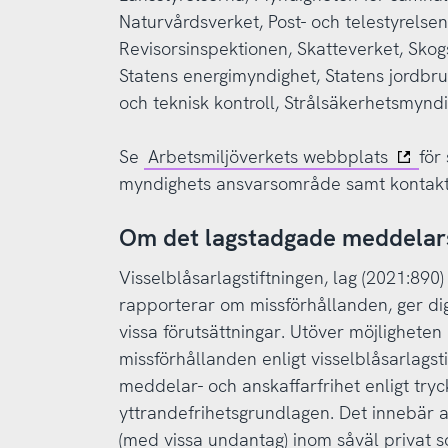
Naturvårdsverket, Post- och telestyrelsen
Revisorsinspektionen, Skatteverket, Skog
Statens energimyndighet, Statens jordbruk
och teknisk kontroll, Strålsäkerhetsmynd
Se
Arbetsmiljöverkets webbplats
för
myndighets ansvarsområde samt kontakt
Om det lagstadgade meddelar
Visselblåsarlagstiftningen, lag (2021:89
rapporterar om missförhållanden, ger dig
vissa förutsättningar. Utöver möjlighete
missförhållanden enligt visselblåsarlagstif
meddelar- och anskaffarfrihet enligt tryc
yttrandefrihetsgrundlagen. Det innebär at
(med vissa undantag) inom såväl privat som