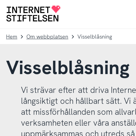
Till
Till
navigering
innehåll
Till
startsida
Hem
Om webbplatsen
Visselblåsning
Visselblåsning
Vi strävar efter att driva Interne
långsiktigt och hållbart sätt. V
att missförhållanden som allvar
verksamheten eller våra anstäl
uppmärksammas och utreds så t