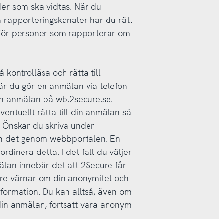
er som ska vidtas. När du
na rapporteringskanaler har du rätt
d för personer som rapporterar om
 kontrolläsa och rätta till
När du gör en anmälan via telefon
 din anmälan på wb.2secure.se.
entuellt rätta till din anmälan så
 Önskar du skriva under
en det genom webbportalen. En
dinera detta. I det fall du väljer
mälan innebär det att 2Secure får
re värnar om din anonymitet och
formation. Du kan alltså, även om
din anmälan, fortsatt vara anonym