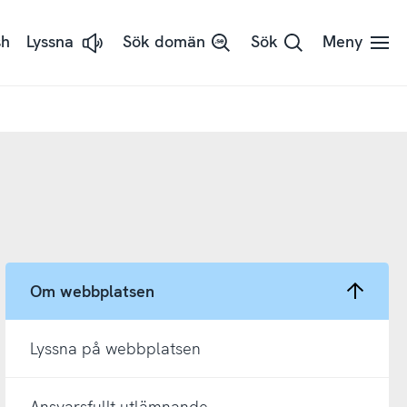
sh
Lyssna
Sök domän
Sök
Meny
Lyssna
på
sidans
text
med
ReadSpeaker
Om webbplatsen
Lyssna på webbplatsen
Ansvarsfullt utlämnande