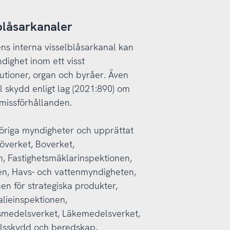
blåsarkanaler
sens interna visselblåsarkanal kan
dighet inom ett visst
utioner, organ och byråer. Även
ll skydd enligt lag (2021:890) om
missförhållanden.
höriga myndigheter och upprättat
överket, Boverket,
, Fastighetsmäklarinspektionen,
en, Havs- och vattenmyndigheten,
en för strategiska produkter,
lieinspektionen,
smedelsverket, Läkemedelsverket,
llsskydd och beredskap,