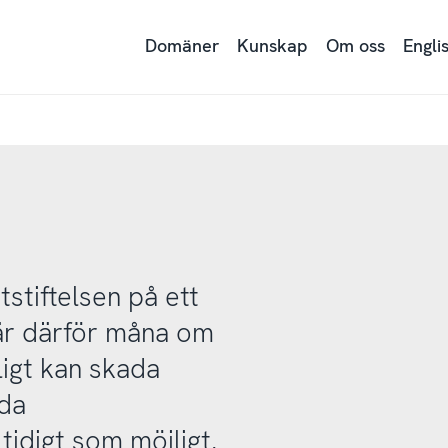
Domäner
Kunskap
Om oss
Engli
tstiftelsen på ett
i är därför måna om
ligt kan skada
lda
idigt som möjligt.