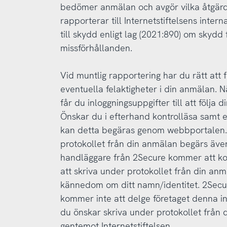
bedömer anmälan och avgör vilka åtgärd
rapporterar till Internetstiftelsens inter
till skydd enligt lag (2021:890) om skyd
missförhållanden.
Vid muntlig rapportering har du rätt att få
eventuella felaktigheter i din anmälan. 
får du inloggningsuppgifter till att följa
Önskar du i efterhand kontrolläsa samt ev
kan detta begäras genom webbportalen.
protokollet från din anmälan begärs äv
handläggare från 2Secure kommer att koor
att skriva under protokollet från din an
kännedom om ditt namn/identitet. 2Secu
kommer inte att delge företaget denna in
du önskar skriva under protokollet från 
gentemot Internetstiftelsen.