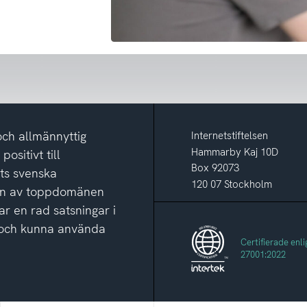
och allmännyttig
Internetstiftelsen
Hammarby Kaj 10D
ositivt till
Box 92073
ets svenska
120 07 Stockholm
ion av toppdomänen
ar en rad satsningar i
ga och kunna använda
Certifierade enli
27001:2022