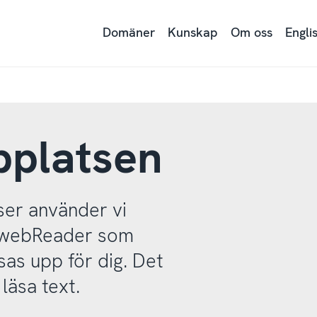
Domäner
Kunskap
Om oss
Engli
bplatsen
ser använder vi
r webReader som
sas upp för dig. Det
läsa text.