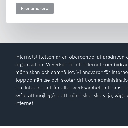
att
Prenumerera
ta
emot
nyhetsbrev
och
har
tagit
del
Internetstiftelsen är en oberoende, affärsdriven 
av
integritetspolicyn
organisation. Vi verkar för ett internet som bidrar p
människan och samhället. Vi ansvarar för intern
toppdomän .se och sköter drift och administrat
.nu. Intäkterna från affärsverksamheten finansier
syfte att möjliggöra att människor ska vilja, vå
internet.