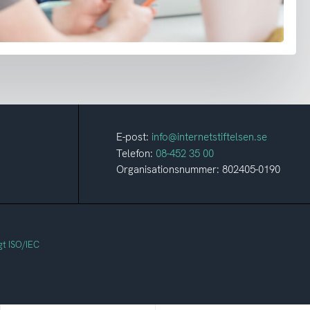
E-post:
info@internetstiftelsen.se
Telefon:
08-452 35 00
Organisationsnummer: 802405-0190
gt ISO/IEC