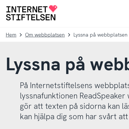
Till
Till
navigering
innehåll
Till
startsida
Hem
Om webbplatsen
Lyssna på webbplatsen
Lyssna på web
På Internetstiftelsens webbplat
lyssnafunktionen ReadSpeake
gör att texten på sidorna kan lä
kan hjälpa dig som har svårt att 