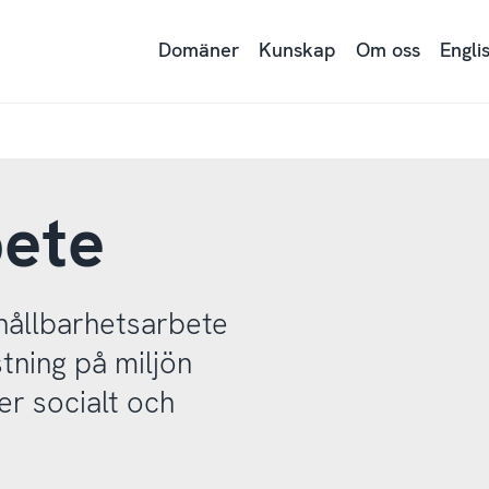
Domäner
Kunskap
Om oss
Engli
bete
t hållbarhetsarbete
tning på miljön
er socialt och