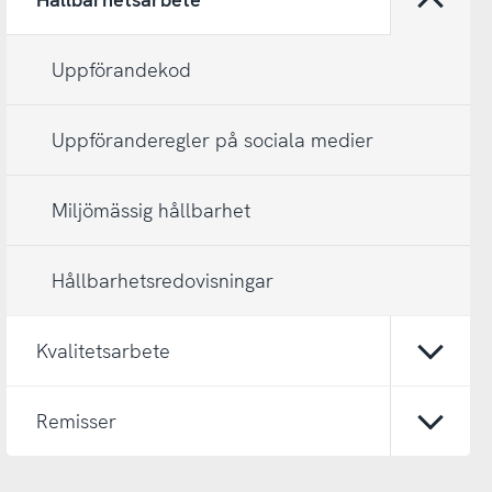
Öppna
Uppförandekod
Uppföranderegler på sociala medier
Miljömässig hållbarhet
Hållbarhetsredovisningar
Kvalitetsarbete
Öppna
Remisser
Öppna