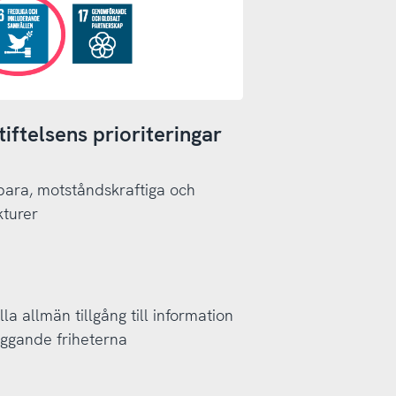
iftelsens prioriteringar
bara, motståndskraftiga och
kturer
la allmän tillgång till information
ggande friheterna