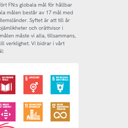
fört FN:s globala mål för hållbar
ala målen består av 17 mål med
msländer. Syftet är att till år
jämlikheter och orättvisor i
 målen måste vi alla, tillsammans,
l verklighet. Vi bidrar i vårt
l: