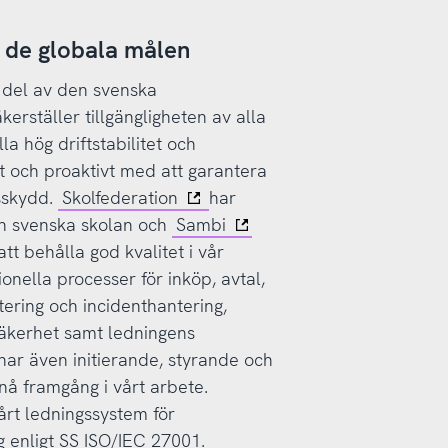
ll de globala målen
l del av den svenska
kerställer tillgängligheten av alla
la hög driftstabilitet och
kt och proaktivt med att garantera
nsskydd.
Skolfederation
har
 den svenska skolan och
Sambi
tt behålla god kvalitet i vår
onella processer för inköp, avtal,
tering och incidenthantering,
säkerhet samt ledningens
ar även initierande, styrande och
nå framgång i vårt arbete.
årt ledningssystem för
g enligt SS ISO/IEC 27001.