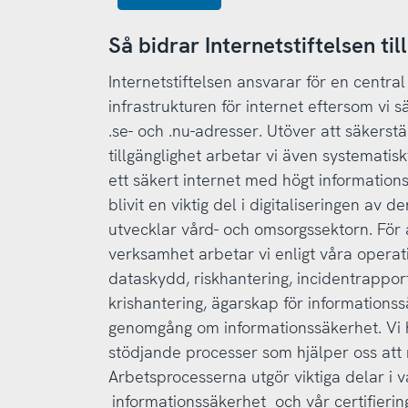
Så bidrar Internetstiftelsen ti
Internetstiftelsen ansvarar för en centra
infrastrukturen för internet eftersom vi sä
.se- och .nu-adresser. Utöver att säkerstäl
tillgänglighet arbetar vi även systematis
ett säkert internet med högt informatio
blivit en viktig del i digitaliseringen av
utvecklar vård- och omsorgssektorn. För a
verksamhet arbetar vi enligt våra operati
dataskydd, riskhantering, incidentrappor
krishantering, ägarskap för informations
genomgång om informationssäkerhet. Vi h
stödjande processer som hjälper oss att 
Arbetsprocesserna utgör viktiga delar i v
informationssäkerhet
och vår certifierin