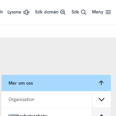
sh
Lyssna
Sök domän
Sök
Meny
Lyssna
på
sidans
text
med
ReadSpeaker
Mer om oss
Organisation
Öppna
Hållbarhetsarbete