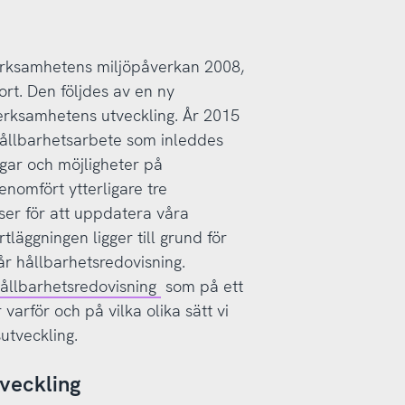
erksamhetens miljöpåverkan 2008,
rt. Den följdes av en ny
verksamhetens utveckling. År 2015
 hållbarhetsarbete som inleddes
gar och möjligheter på
nomfört ytterligare tre
yser för att uppdatera våra
läggningen ligger till grund för
vår hållbarhetsredovisning.
ållbarhetsredovisning
som på ett
varför och på vilka olika sätt vi
sutveckling.
tveckling