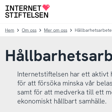
Till
Till
navigering
innehåll
Till
startsida
Hem
Om oss
Mer om oss
Hållbarhetsarbete
Hållbarhetsar
Internetstiftelsen har ett aktiv
för att försöka minska vår belas
samt för att medverka till ett m
ekonomiskt hållbart samhälle.