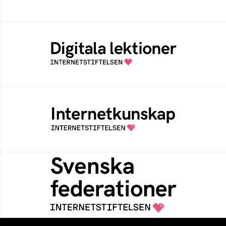
Digitala lektioner
Öppen digital lärresurs med färdiga lektioner
för alla stadier i grundskolan
Internetkunskap
Samlad kunskap som hjälper dig att bli en
säker och medveten internetanvändare
Svenska federationer
Grunden för medlemskap i en sektors- eller
kontextspecifik federation