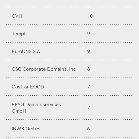
OVH
10
Templ
9
EuroDNS S.A
9
CSC Corporate Domains, Inc
8
Costrar EOOD
7
EPAG Domainservices
7
GmbH
INWX GmbH
6