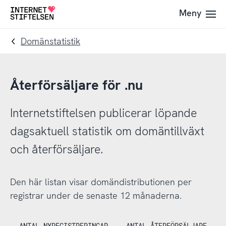
Till
Till
Meny
Till
navigering
innehåll
startsida
Domänstatistik
Återförsäljare för .nu
Internetstiftelsen publicerar löpande
dagsaktuell statistik om domäntillväxt
och återförsäljare.
Den här listan visar domändistributionen per
registrar under de senaste 12 månaderna.
ANTAL NYREGISTRERINGAR
ANTAL ÅTERFÖRSÄLJARE