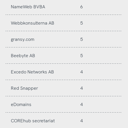
NameWeb BVBA
6
Webbkonsulterna AB
5
gransy.com
5
Beebyte AB
5
Excedo Networks AB
4
Red Snapper
4
eDomains
4
COREhub secretariat
4