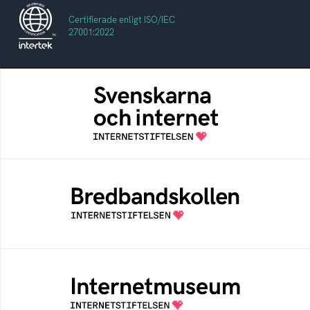
Certifierade enligt ISO/IEC
27001:2022
Svenskarna och internet
En årlig studie av svenska folkets
internetvanor
Bredbandskollen
Bredbandskollen är ett oberoende
konsumentverktyg som drivs av
Internetstiftelsen
Internetmuseum
Ett digitalt museum som byggts, och kureras
av Internetstiftelsen