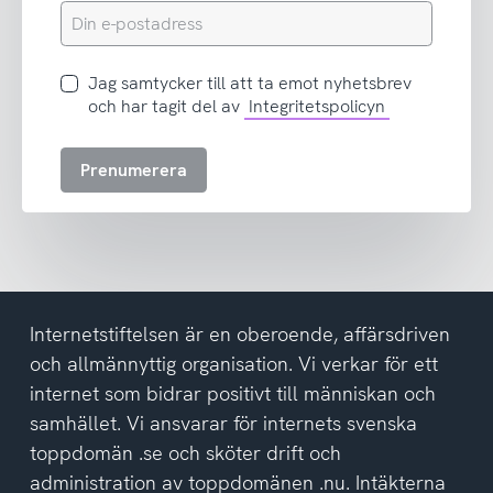
Din
e-
postadress
Jag
Jag samtycker till att ta emot nyhetsbrev
samtycker
och har tagit del av
Integritetspolicyn
till
att
Prenumerera
ta
emot
nyhetsbrev
och
har
tagit
del
Internetstiftelsen är en oberoende, affärsdriven
av
och allmännyttig organisation. Vi verkar för ett
integritetspolicyn
internet som bidrar positivt till människan och
samhället. Vi ansvarar för internets svenska
toppdomän .se och sköter drift och
administration av toppdomänen .nu. Intäkterna