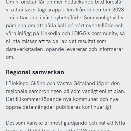
Om ni önskar får en mer heltäckande bild föreslår
vi att ni läser lägesrapporten från december 2023
– ni hittar den i vårt nyhetsflöde. Som vanligt vill vi
påminna om att hålla koll på vårt nyhetsflöde och
våra inlägg på Linkedin och i DIGG:s community, så
ni inte missar att ta del av det resultat som
dataverkstaden löpande levererar och informerar
om.
Regional samverkan
I Blekinge, Skåne och Västra Götaland löper den
regionala samordningen på som vanligt enligt plan.
Det tillkommer löpande nya kommuner och nya
öppna datamängder publiceras kontinuerligt.
Det som kanske är mest glädjande och kul att lyfta
fram är att det börjar ta fart i ÖMS-regionen