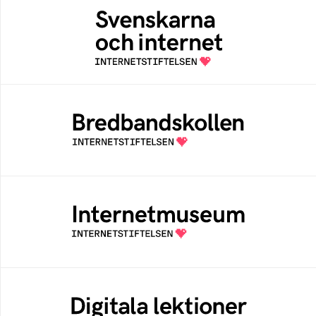
Svenskarna och internet
En årlig studie av svenska folkets
internetvanor
Bredbandskollen
Bredbandskollen är ett oberoende
konsumentverktyg som drivs av
Internetstiftelsen
Internetmuseum
Ett digitalt museum som byggts, och kureras
av Internetstiftelsen
Digitala lektioner
Öppen digital lärresurs med färdiga lektioner