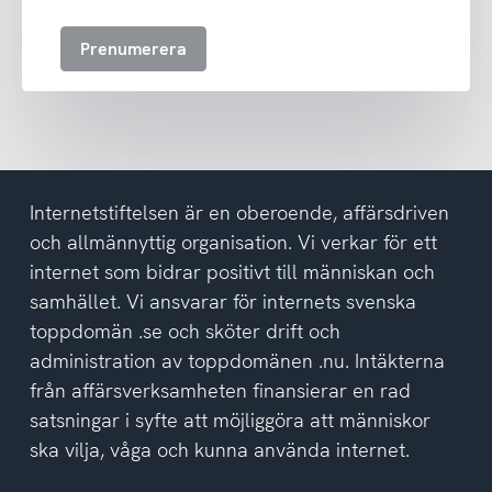
till
att
Prenumerera
ta
emot
nyhetsbrev
och
har
tagit
del
Internetstiftelsen är en oberoende, affärsdriven
av
och allmännyttig organisation. Vi verkar för ett
integritetspolicyn
internet som bidrar positivt till människan och
samhället. Vi ansvarar för internets svenska
toppdomän .se och sköter drift och
administration av toppdomänen .nu. Intäkterna
från affärsverksamheten finansierar en rad
satsningar i syfte att möjliggöra att människor
ska vilja, våga och kunna använda internet.