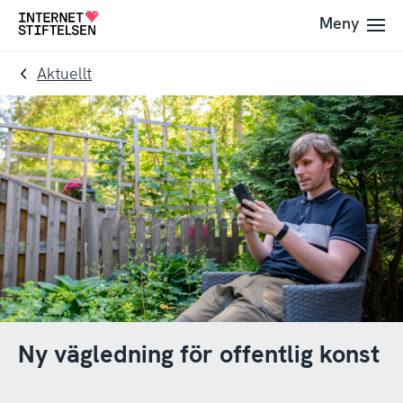
Till
Till
Meny
Till
navigering
innehåll
startsida
Aktuellt
Ny vägledning för offentlig konst