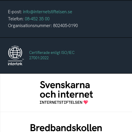
E-post:
info@internetstiftelsen.se
Telefon:
08-452 35 00
Organisationsnummer: 802405-0190
Certifierade enligt ISO/IEC
27001:2022
Svenskarna och internet
En årlig studie av svenska folkets
internetvanor
Bredbandskollen
Bredbandskollen är ett oberoende
konsumentverktyg som drivs av