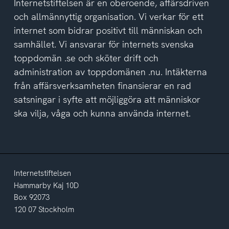
del
Internetstiftelsen är en oberoende, affärsdriven
av
och allmännyttig organisation. Vi verkar för ett
integritetspolicyn
internet som bidrar positivt till människan och
samhället. Vi ansvarar för internets svenska
toppdomän .se och sköter drift och
administration av toppdomänen .nu. Intäkterna
från affärsverksamheten finansierar en rad
satsningar i syfte att möjliggöra att människor
ska vilja, våga och kunna använda internet.
Internetstiftelsen
Hammarby Kaj 10D
Box 92073
120 07 Stockholm