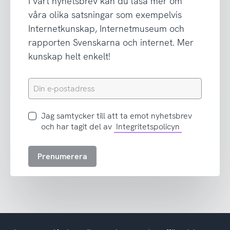
I vårt nyhetsbrev kan du läsa mer om
våra olika satsningar som exempelvis
Internetkunskap, Internetmuseum och
rapporten Svenskarna och internet. Mer
kunskap helt enkelt!
Din
e-
postadress
Jag
Jag samtycker till att ta emot nyhetsbrev
samtycker
och har tagit del av
Integritetspolicyn
till
att
Prenumerera
ta
emot
nyhetsbrev
och
har
tagit