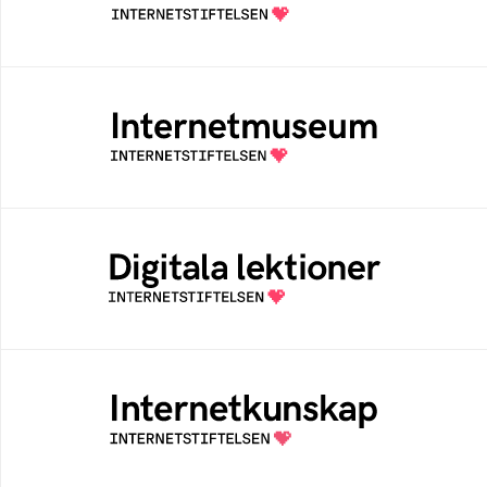
Internetstiftelsen
Internetmuseum
Ett digitalt museum som byggts, och kureras
av Internetstiftelsen
Digitala lektioner
Öppen digital lärresurs med färdiga lektioner
för alla stadier i grundskolan
Internetkunskap
Samlad kunskap som hjälper dig att bli en
säker och medveten internetanvändare