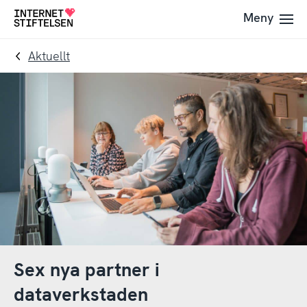
Till
Till
Meny
Till
navigering
innehåll
startsida
Aktuellt
Sex nya partner i
dataverkstaden