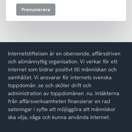
att
Prenumerera
ta
emot
nyhetsbrev
och
har
tagit
del
Internetstiftelsen är en oberoende, affärsdriven
av
och allmännyttig organisation. Vi verkar för ett
integritetspolicyn
internet som bidrar positivt till människan och
samhället. Vi ansvarar för internets svenska
toppdomän .se och sköter drift och
administration av toppdomänen .nu. Intäkterna
från affärsverksamheten finansierar en rad
satsningar i syfte att möjliggöra att människor
ska vilja, våga och kunna använda internet.