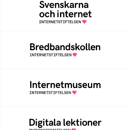
En årlig studie av svenska folkets
internetvanor
Bredbandskollen
Bredbandskollen är ett oberoende
konsumentverktyg som drivs av
Internetstiftelsen
Internetmuseum
Ett digitalt museum som byggts, och kureras
av Internetstiftelsen
Digitala lektioner
Öppen digital lärresurs med färdiga lektioner
för alla stadier i grundskolan