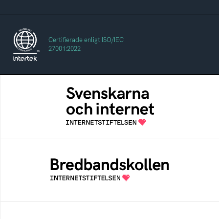
Certifierade enligt ISO/IEC
27001:2022
Svenskarna och internet
En årlig studie av svenska folkets
internetvanor
Bredbandskollen
Bredbandskollen är ett oberoende
konsumentverktyg som drivs av
Internetstiftelsen
Internetmuseum