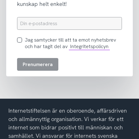
kunskap helt enkelt!
Din
e-
postadress
Jag
Jag samtycker till att ta emot nyhetsbrev
samtycker
och har tagit del av
Integritetspolicyn
till
att
Prenumerera
ta
emot
nyhetsbrev
och
har
tagit
del
Internetstiftelsen är en oberoende, affärsdriven
av
och allmännyttig organisation. Vi verkar för ett
integritetspolicyn
internet som bidrar positivt till människan och
samhället. Vi ansvarar för internets svenska