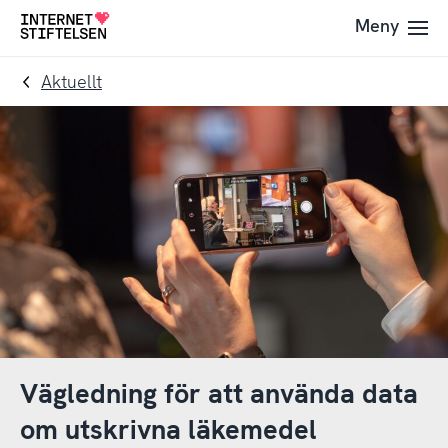
Till
Till
Meny
Till
navigering
innehåll
startsida
Aktuellt
Vägledning för att använda data
om utskrivna läkemedel