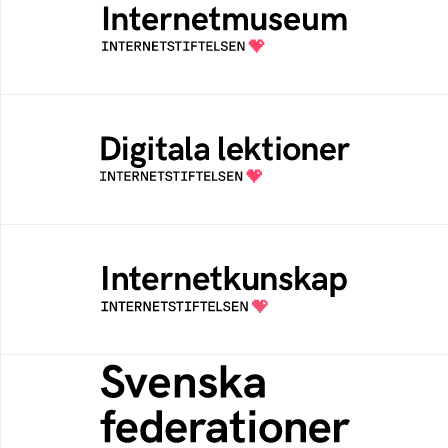
Ett digitalt museum som byggts, och kureras
av Internetstiftelsen
Digitala lektioner
Öppen digital lärresurs med färdiga lektioner
för alla stadier i grundskolan
Internetkunskap
Samlad kunskap som hjälper dig att bli en
säker och medveten internetanvändare
Svenska federationer
Grunden för medlemskap i en sektors- eller
kontextspecifik federation