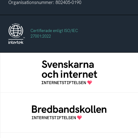
Organisationsnummer: 802405-0190
Certifierade enligt ISO/IEC
27001:2022
Svenskarna och internet
En årlig studie av svenska folkets
internetvanor
Bredbandskollen
Bredbandskollen är ett oberoende
konsumentverktyg som drivs av
Internetstiftelsen