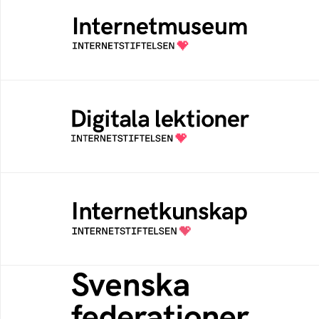
Internetmuseum
Ett digitalt museum som byggts, och kureras
av Internetstiftelsen
Digitala lektioner
Öppen digital lärresurs med färdiga lektioner
för alla stadier i grundskolan
Internetkunskap
Samlad kunskap som hjälper dig att bli en
säker och medveten internetanvändare
Svenska federationer
Grunden för medlemskap i en sektors- eller