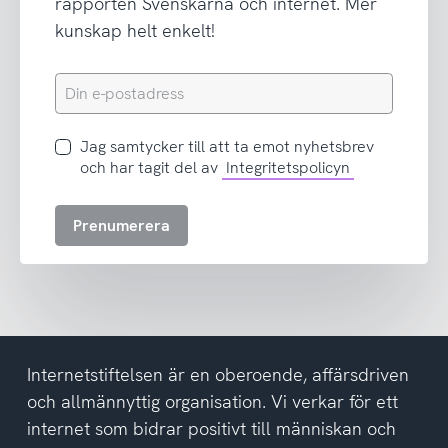
rapporten Svenskarna och internet. Mer
kunskap helt enkelt!
Din
e-
postadress
Jag
Jag samtycker till att ta emot nyhetsbrev
samtycker
och har tagit del av
Integritetspolicyn
till
att
Prenumerera
ta
emot
nyhetsbrev
och
har
tagit
del
Internetstiftelsen är en oberoende, affärsdriven
av
och allmännyttig organisation. Vi verkar för ett
integritetspolicyn
internet som bidrar positivt till människan och