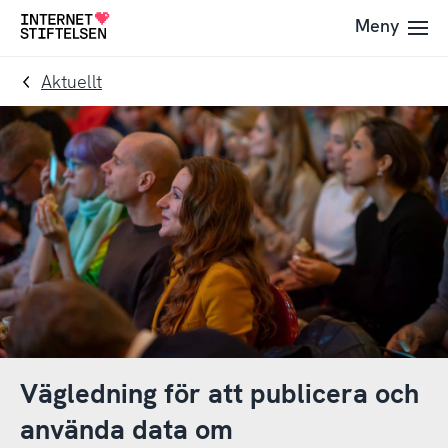
Till
Till
Meny
Till
navigering
innehåll
startsida
Aktuellt
Vägledning för att publicera och
använda data om