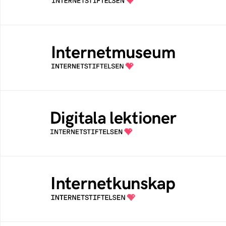
Internetstiftelsen
Internetmuseum
Ett digitalt museum som byggts, och kureras
av Internetstiftelsen
Digitala lektioner
Öppen digital lärresurs med färdiga lektioner
för alla stadier i grundskolan
Internetkunskap
Samlad kunskap som hjälper dig att bli en
säker och medveten internetanvändare