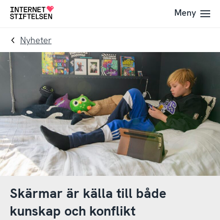
Till
Till
Meny
Till
navigering
innehåll
startsida
Nyheter
Skärmar är källa till både
kunskap och konflikt