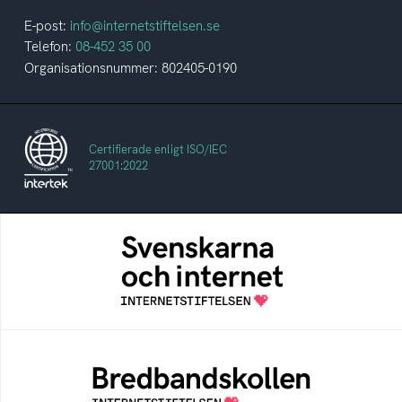
E-post:
info@internetstiftelsen.se
Telefon:
08-452 35 00
Organisationsnummer: 802405-0190
Certifierade enligt ISO/IEC
27001:2022
Svenskarna och internet
En årlig studie av svenska folkets
internetvanor
Bredbandskollen
Bredbandskollen är ett oberoende
konsumentverktyg som drivs av