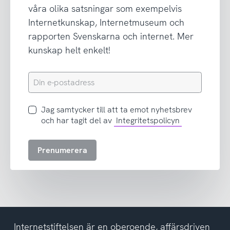
våra olika satsningar som exempelvis
Internetkunskap, Internetmuseum och
rapporten Svenskarna och internet. Mer
kunskap helt enkelt!
Din
e-
postadress
Jag
Jag samtycker till att ta emot nyhetsbrev
samtycker
och har tagit del av
Integritetspolicyn
till
att
Prenumerera
ta
emot
nyhetsbrev
och
har
tagit
del
Internetstiftelsen är en oberoende, affärsdriven