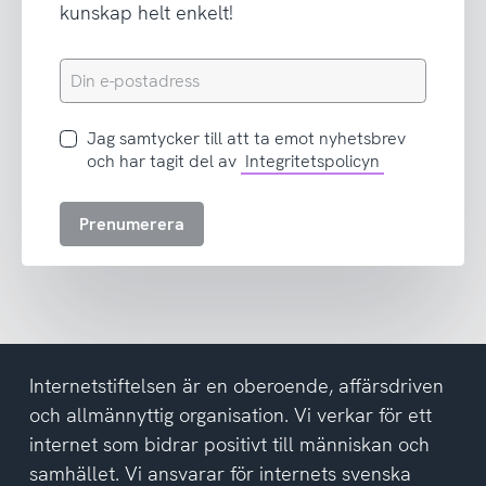
kunskap helt enkelt!
Din
e-
postadress
Jag
Jag samtycker till att ta emot nyhetsbrev
samtycker
och har tagit del av
Integritetspolicyn
till
att
Prenumerera
ta
emot
nyhetsbrev
och
har
tagit
del
Internetstiftelsen är en oberoende, affärsdriven
av
och allmännyttig organisation. Vi verkar för ett
integritetspolicyn
internet som bidrar positivt till människan och
samhället. Vi ansvarar för internets svenska