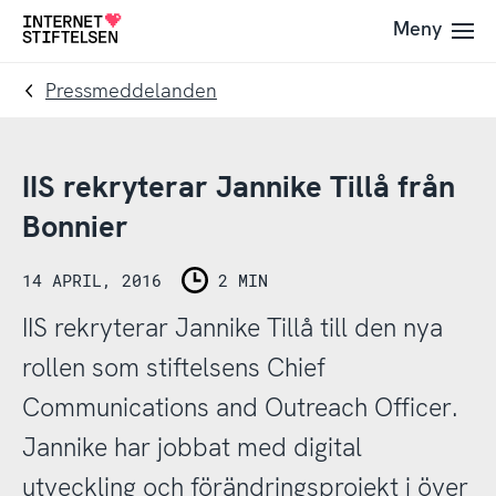
Till
Till
Meny
Till
navigering
innehåll
startsida
Pressmeddelanden
IIS rekryterar Jannike Tillå från
Bonnier
14 APRIL, 2016
2 MIN
IIS rekryterar Jannike Tillå till den nya
rollen som stiftelsens Chief
Communications and Outreach Officer.
Jannike har jobbat med digital
utveckling och förändringsprojekt i över