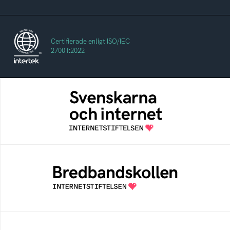
Certifierade enligt ISO/IEC
27001:2022
Svenskarna och internet
En årlig studie av svenska folkets
internetvanor
Bredbandskollen
Bredbandskollen är ett oberoende
konsumentverktyg som drivs av
Internetstiftelsen
Internetmuseum