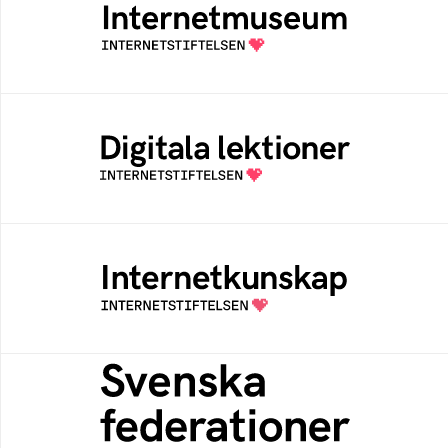
Ett digitalt museum som byggts, och kureras
av Internetstiftelsen
Digitala lektioner
Öppen digital lärresurs med färdiga lektioner
för alla stadier i grundskolan
Internetkunskap
Samlad kunskap som hjälper dig att bli en
säker och medveten internetanvändare
Svenska federationer
Grunden för medlemskap i en sektors- eller
kontextspecifik federation