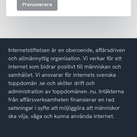
Prenumerera
ta
emot
nyhetsbrev
och
har
tagit
del
Internetstiftelsen är en oberoende, affärsdriven
av
och allmännyttig organisation. Vi verkar för ett
integritetspolicyn
internet som bidrar positivt till människan och
samhället. Vi ansvarar för internets svenska
toppdomän .se och sköter drift och
administration av toppdomänen .nu. Intäkterna
från affärsverksamheten finansierar en rad
satsningar i syfte att möjliggöra att människor
ska vilja, våga och kunna använda internet.