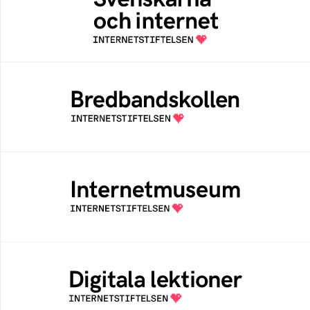
En årlig studie av svenska folkets
internetvanor
Bredbandskollen
Bredbandskollen är ett oberoende
konsumentverktyg som drivs av
Internetstiftelsen
Internetmuseum
Ett digitalt museum som byggts, och kureras
av Internetstiftelsen
Digitala lektioner
Öppen digital lärresurs med färdiga lektioner
för alla stadier i grundskolan