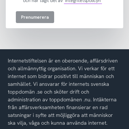
och har tagit del av
Integritetspolicyn
till
att
Prenumerera
ta
emot
nyhetsbrev
och
har
tagit
del
Internetstiftelsen är en oberoende, affärsdriven
av
och allmännyttig organisation. Vi verkar för ett
integritetspolicyn
internet som bidrar positivt till människan och
samhället. Vi ansvarar för internets svenska
toppdomän .se och sköter drift och
administration av toppdomänen .nu. Intäkterna
från affärsverksamheten finansierar en rad
satsningar i syfte att möjliggöra att människor
ska vilja, våga och kunna använda internet.