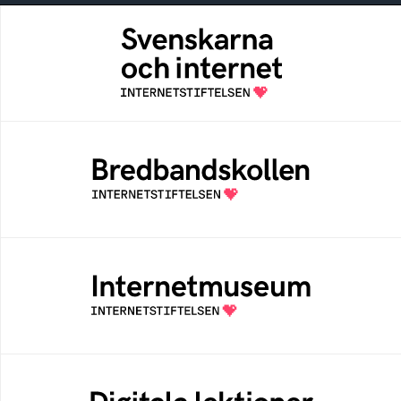
Svenskarna och internet
En årlig studie av svenska folkets
internetvanor
Bredbandskollen
Bredbandskollen är ett oberoende
konsumentverktyg som drivs av
Internetstiftelsen
Internetmuseum
Ett digitalt museum som byggts, och kureras
av Internetstiftelsen
Digitala lektioner