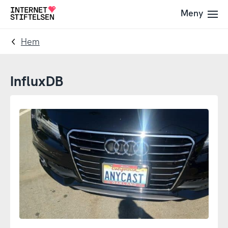
Till
Till
Meny
Till
navigering
innehåll
startsida
Hem
InfluxDB