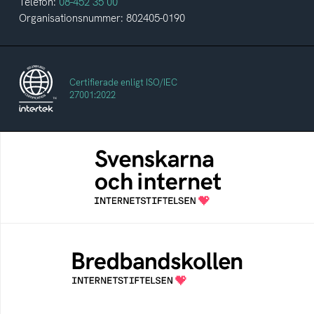
Telefon:
08-452 35 00
Organisationsnummer: 802405-0190
Certifierade enligt ISO/IEC
27001:2022
Svenskarna och internet
En årlig studie av svenska folkets
internetvanor
Bredbandskollen
Bredbandskollen är ett oberoende
konsumentverktyg som drivs av
Internetstiftelsen