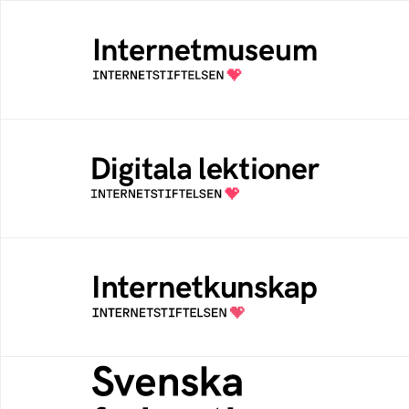
Internetmuseum
Ett digitalt museum som byggts, och kureras
av Internetstiftelsen
Digitala lektioner
Öppen digital lärresurs med färdiga lektioner
för alla stadier i grundskolan
Internetkunskap
Samlad kunskap som hjälper dig att bli en
säker och medveten internetanvändare
Svenska federationer