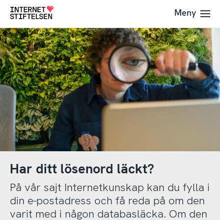
Till
Till
Meny
Till
navigering
innehåll
startsida
Har ditt lösenord läckt?
På vår sajt Internetkunskap kan du fylla i
din e-postadress och få reda på om den
varit med i någon databasläcka. Om den