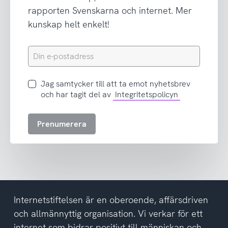
rapporten Svenskarna och internet. Mer
kunskap helt enkelt!
Din
e-
postadress
Jag
Jag samtycker till att ta emot nyhetsbrev
samtycker
och har tagit del av
Integritetspolicyn
till
att
Prenumerera
ta
emot
nyhetsbrev
och
har
tagit
del
Internetstiftelsen är en oberoende, affärsdriven
av
och allmännyttig organisation. Vi verkar för ett
integritetspolicyn
internet som bidrar positivt till människan och