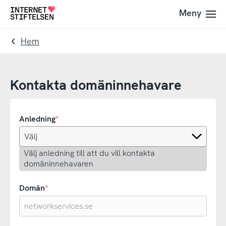
Till
Till
Meny
Till
navigering
innehåll
startsida
Hem
Kontakta domäninnehavare
Anledning
Välj anledning till att du vill kontakta
domäninnehavaren
Domän