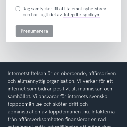
postadress
Jag
Jag samtycker till att ta emot nyhetsbrev
samtycker
och har tagit del av
Integritetspolicyn
till
att
Prenumerera
ta
emot
nyhetsbrev
och
har
tagit
del
Internetstiftelsen är en oberoende, affärsdriven
av
och allmännyttig organisation. Vi verkar för ett
integritetspolicyn
internet som bidrar positivt till människan och
samhället. Vi ansvarar för internets svenska
toppdomän .se och sköter drift och
administration av toppdomänen .nu. Intäkterna
från affärsverksamheten finansierar en rad
satsningar i syfte att möjliggöra att människor