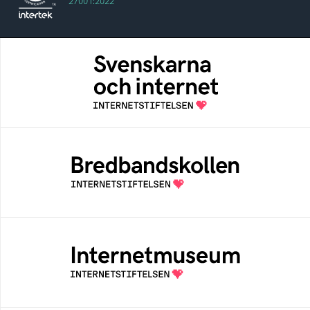
27001:2022
Svenskarna och internet
En årlig studie av svenska folkets
internetvanor
Bredbandskollen
Bredbandskollen är ett oberoende
konsumentverktyg som drivs av
Internetstiftelsen
Internetmuseum
Ett digitalt museum som byggts, och kureras
av Internetstiftelsen