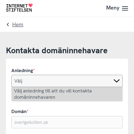
Till
Till
Meny
Till
navigering
innehåll
startsida
Hem
Kontakta domäninnehavare
Anledning
Välj anledning till att du vill kontakta
domäninnehavaren
Domän