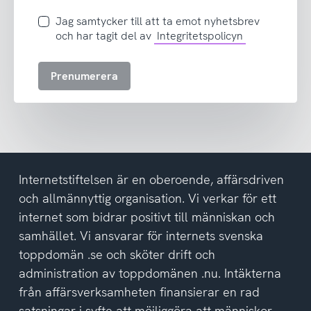
postadress
Jag
Jag samtycker till att ta emot nyhetsbrev
samtycker
och har tagit del av
Integritetspolicyn
till
att
Prenumerera
ta
emot
nyhetsbrev
och
har
tagit
del
Internetstiftelsen är en oberoende, affärsdriven
av
och allmännyttig organisation. Vi verkar för ett
integritetspolicyn
internet som bidrar positivt till människan och
samhället. Vi ansvarar för internets svenska
toppdomän .se och sköter drift och
administration av toppdomänen .nu. Intäkterna
från affärsverksamheten finansierar en rad
satsningar i syfte att möjliggöra att människor