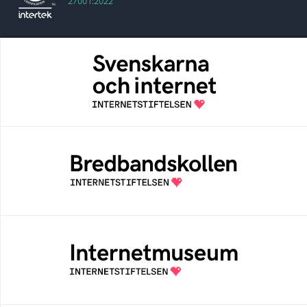
27001:2022
Svenskarna och internet
En årlig studie av svenska folkets
internetvanor
Bredbandskollen
Bredbandskollen är ett oberoende
konsumentverktyg som drivs av
Internetstiftelsen
Internetmuseum
Ett digitalt museum som byggts, och kureras
av Internetstiftelsen