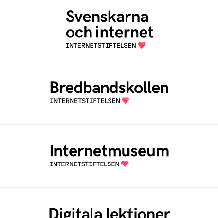
Svenskarna och internet
En årlig studie av svenska folkets
internetvanor
Bredbandskollen
Bredbandskollen är ett oberoende
konsumentverktyg som drivs av
Internetstiftelsen
Internetmuseum
Ett digitalt museum som byggts, och kureras
av Internetstiftelsen
Digitala lektioner
Öppen digital lärresurs med färdiga lektioner