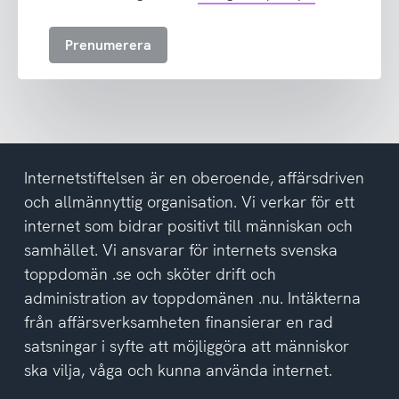
till
att
Prenumerera
ta
emot
nyhetsbrev
och
har
tagit
del
Internetstiftelsen är en oberoende, affärsdriven
av
och allmännyttig organisation. Vi verkar för ett
integritetspolicyn
internet som bidrar positivt till människan och
samhället. Vi ansvarar för internets svenska
toppdomän .se och sköter drift och
administration av toppdomänen .nu. Intäkterna
från affärsverksamheten finansierar en rad
satsningar i syfte att möjliggöra att människor
ska vilja, våga och kunna använda internet.