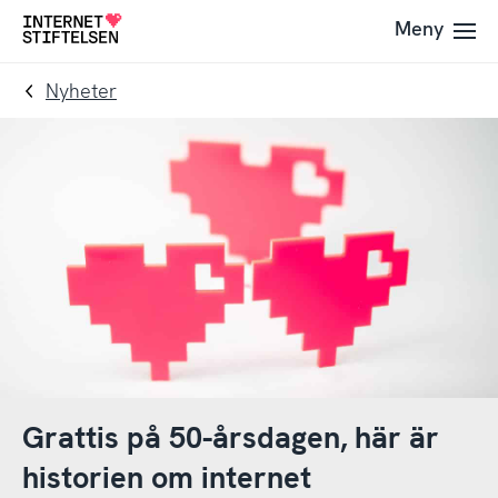
Till
Till
Meny
Till
navigering
innehåll
startsida
Nyheter
Grattis på 50-årsdagen, här är
historien om internet