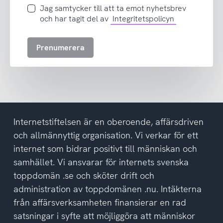
Jag
Jag samtycker till att ta emot nyhetsbrev
samtycker
och har tagit del av
Integritetspolicyn
till
att
Prenumerera
ta
emot
nyhetsbrev
och
har
tagit
del
Internetstiftelsen är en oberoende, affärsdriven
av
och allmännyttig organisation. Vi verkar för ett
integritetspolicyn
internet som bidrar positivt till människan och
samhället. Vi ansvarar för internets svenska
toppdomän .se och sköter drift och
administration av toppdomänen .nu. Intäkterna
från affärsverksamheten finansierar en rad
satsningar i syfte att möjliggöra att människor