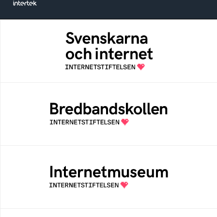
Svenskarna och internet
En årlig studie av svenska folkets
internetvanor
Bredbandskollen
Bredbandskollen är ett oberoende
konsumentverktyg som drivs av
Internetstiftelsen
Internetmuseum
Ett digitalt museum som byggts, och kureras
av Internetstiftelsen