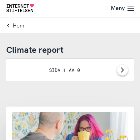
Till
Till
Meny
Till
navigering
innehåll
startsida
Hem
Climate report
SIDA 1 AV 0
Nästa
sida