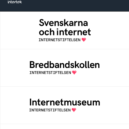
Svenskarna och internet
En årlig studie av svenska folkets
internetvanor
Bredbandskollen
Bredbandskollen är ett oberoende
konsumentverktyg som drivs av
Internetstiftelsen
Internetmuseum
Ett digitalt museum som byggts, och kureras
av Internetstiftelsen