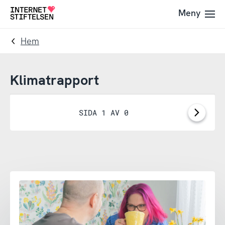
Till
Till
Meny
Till
navigering
innehåll
startsida
Hem
Klimatrapport
SIDA 1 AV 0
Nästa
sida