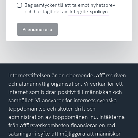
Jag
Jag samtycker till att ta emot nyhetsbrev
samtycker
och har tagit del av
Integritetspolicyn
till
att
Prenumerera
ta
emot
nyhetsbrev
och
har
tagit
del
Internetstiftelsen är en oberoende, affärsdriven
av
och allmännyttig organisation. Vi verkar för ett
integritetspolicyn
internet som bidrar positivt till människan och
samhället. Vi ansvarar för internets svenska
toppdomän .se och sköter drift och
administration av toppdomänen .nu. Intäkterna
från affärsverksamheten finansierar en rad
satsningar i syfte att möjliggöra att människor