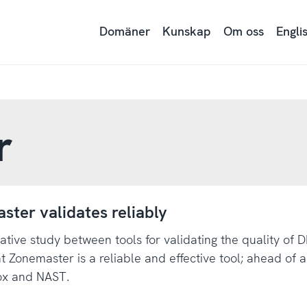
Domäner
Kunskap
Om oss
Engli
r
ter validates reliably
tive study between tools for validating the quality of 
t Zonemaster is a reliable and effective tool; ahead of al
x and NAST.