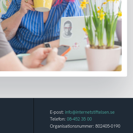
E-post:
info@internetstiftelsen.se
Telefon:
08-452 35 00
Organisationsnummer: 802405-0190