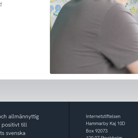
!
och allmännyttig
Internetstiftelsen
Hammarby Kaj 10D
ositivt till
Box 92073
ets svenska