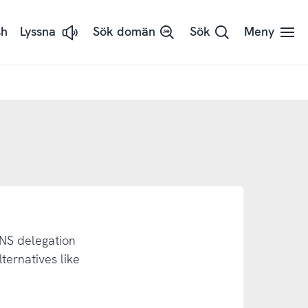
sh
Lyssna
Sök domän
Sök
Meny
Lyssna
på
sidans
text
med
ReadSpeaker
DNS delegation
ternatives like