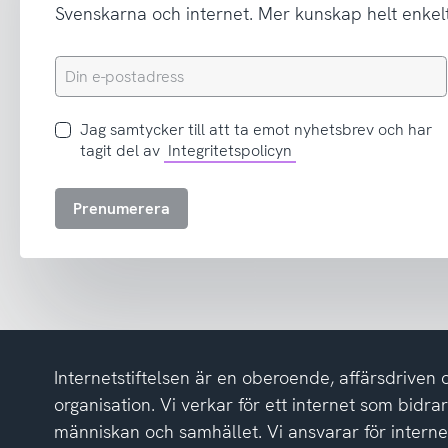
Svenskarna och internet. Mer kunskap helt enkelt
Din
e-
postadress
Jag
Jag samtycker till att ta emot nyhetsbrev och har
samtycker
tagit del av
Integritetspolicyn
till
att
Prenumerera
ta
emot
nyhetsbrev
och
har
tagit
del
Internetstiftelsen är en oberoende, affärsdriven 
av
integritetspolicyn
organisation. Vi verkar för ett internet som bidrar p
människan och samhället. Vi ansvarar för intern