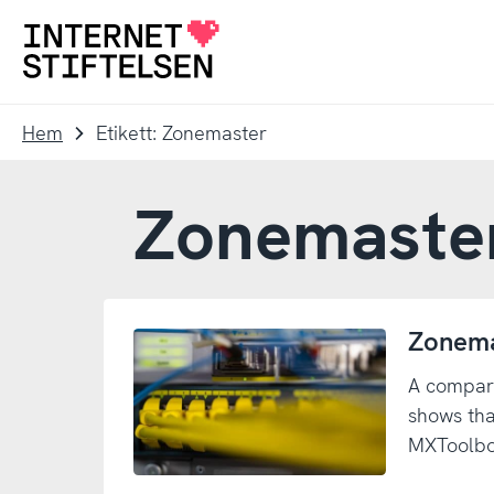
Till
Till
navigering
innehåll
Till
startsida
Hem
Etikett: Zonemaster
Zonemaste
Zonemas
A compara
shows tha
MXToolbo