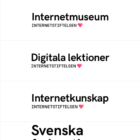
Internetmuseum
Ett digitalt museum som byggts, och kureras
av Internetstiftelsen
Digitala lektioner
Öppen digital lärresurs med färdiga lektioner
för alla stadier i grundskolan
Internetkunskap
Samlad kunskap som hjälper dig att bli en
säker och medveten internetanvändare
Svenska federationer