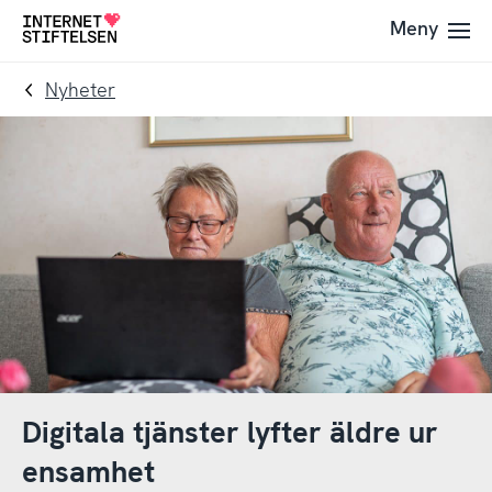
Till
Till
Meny
Till
navigering
innehåll
startsida
Nyheter
Digitala tjänster lyfter äldre ur
ensamhet