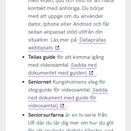
med video, ljud och bild för att hålla
kontakt med anhöriga. Du börjar
med att uppge om du använder
dator, Iphone eller Android och får
sedan anpassat stöd utifrån din
situation. Läs mer på
Datapratas
webbplats
.
Telias guide
för att komma igång
med videosamtal
(ladda ned
dokumentet med guiden)
.
Seniornet
Kungsholmens steg för
steg-guide för videosamtal
(ladda
ned dokument med guide för
videosamtal)
.
Seniorsurfarna
är en tv-serie från
UR där du lär dig mer om hur du gör
för att använda digitala tjänster, vad