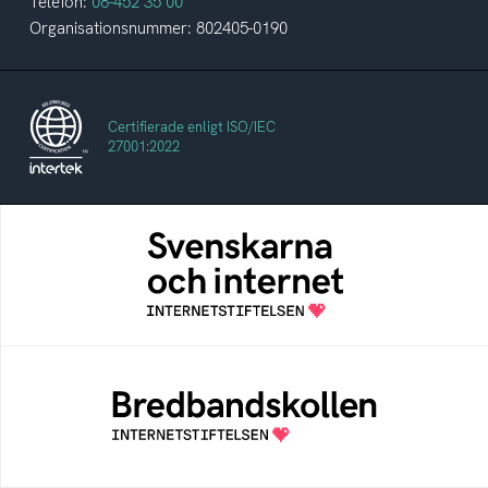
Telefon:
08-452 35 00
Organisationsnummer: 802405-0190
Certifierade enligt ISO/IEC
27001:2022
Svenskarna och internet
En årlig studie av svenska folkets
internetvanor
Bredbandskollen
Bredbandskollen är ett oberoende
konsumentverktyg som drivs av
Internetstiftelsen