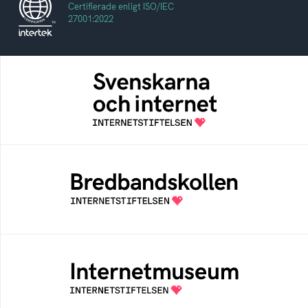
Certifierade enligt ISO/IEC
27001:2022
Svenskarna och internet
En årlig studie av svenska folkets
internetvanor
Bredbandskollen
Bredbandskollen är ett oberoende
konsumentverktyg som drivs av
Internetstiftelsen
Internetmuseum
Ett digitalt museum som byggts, och kureras
av Internetstiftelsen