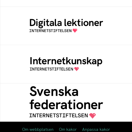
Digitala lektioner
Öppen digital lärresurs med färdiga lektioner
för alla stadier i grundskolan
Internetkunskap
Samlad kunskap som hjälper dig att bli en
säker och medveten internetanvändare
Svenska federationer
Grunden för medlemskap i en sektors- eller
kontextspecifik federation
Om webbplatsen
Om kakor
Anpassa kakor