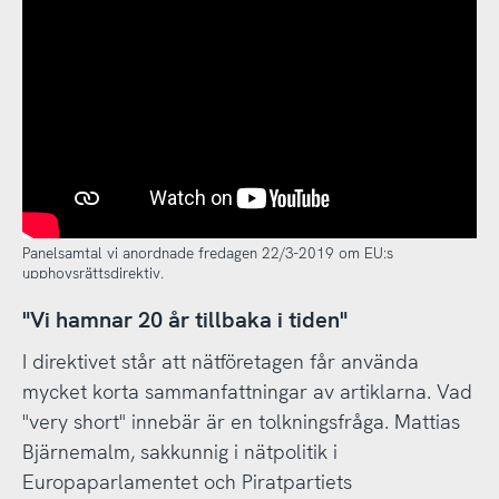
Panelsamtal vi anordnade fredagen 22/3-2019 om EU:s
upphovsrättsdirektiv.
"Vi hamnar 20 år tillbaka i tiden"
I direktivet står att nätföretagen får använda
mycket korta sammanfattningar av artiklarna. Vad
"very short" innebär är en tolkningsfråga. Mattias
Bjärnemalm, sakkunnig i nätpolitik i
Europaparlamentet och Piratpartiets