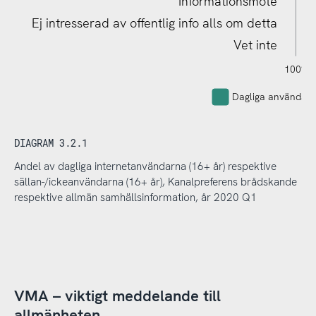
Informationsmöte
Ej intresserad av offentlig info alls om detta
Vet inte
120%
140%
-40%
-20%
100%
Dagliga användarn
DIAGRAM 3.2.1
Andel av dagliga internetanvändarna (16+ år) respektive
sällan-/ickeanvändarna (16+ år), Kanalpreferens brådskande
respektive allmän samhällsinformation, år 2020 Q1
VMA – viktigt meddelande till
allmänheten