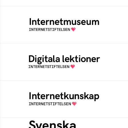
Internetmuseum
Ett digitalt museum som byggts, och kureras
av Internetstiftelsen
Digitala lektioner
Öppen digital lärresurs med färdiga lektioner
för alla stadier i grundskolan
Internetkunskap
Samlad kunskap som hjälper dig att bli en
säker och medveten internetanvändare
Svenska federationer