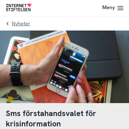
Till
Till
Meny
Till
navigering
innehåll
startsida
Nyheter
Sms förstahandsvalet för
krisinformation