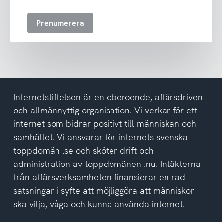
till
att
Prenumerera
ta
emot
nyhetsbrev
och
har
tagit
del
Internetstiftelsen är en oberoende, affärsdriven
av
och allmännyttig organisation. Vi verkar för ett
integritetspolicyn
internet som bidrar positivt till människan och
samhället. Vi ansvarar för internets svenska
toppdomän .se och sköter drift och
administration av toppdomänen .nu. Intäkterna
från affärsverksamheten finansierar en rad
satsningar i syfte att möjliggöra att människor
ska vilja, våga och kunna använda internet.