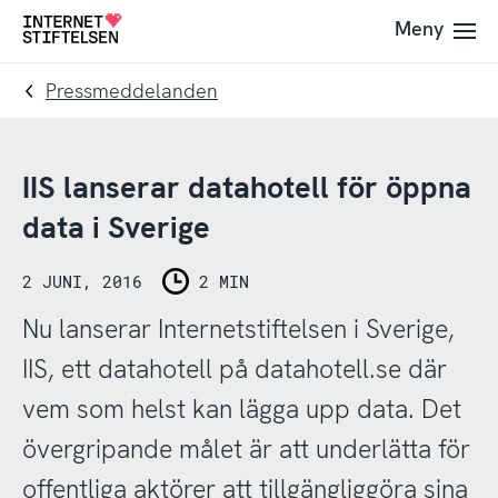
Till
Till
Meny
Till
navigering
innehåll
startsida
Pressmeddelanden
IIS lanserar datahotell för öppna
data i Sverige
2 JUNI, 2016
2 MIN
Nu lanserar Internetstiftelsen i Sverige,
IIS, ett datahotell på datahotell.se där
vem som helst kan lägga upp data. Det
övergripande målet är att underlätta för
offentliga aktörer att tillgängliggöra sina