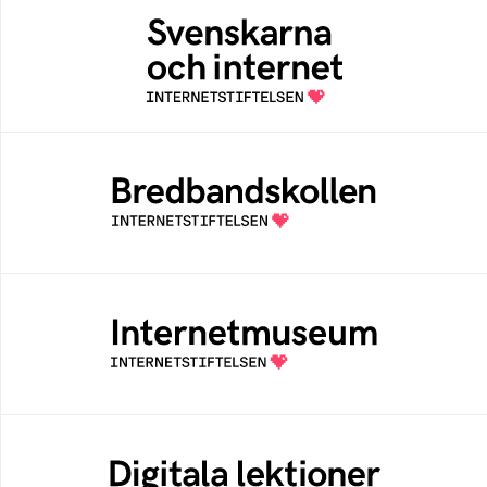
Svenskarna och internet
En årlig studie av svenska folkets
internetvanor
Bredbandskollen
Bredbandskollen är ett oberoende
konsumentverktyg som drivs av
Internetstiftelsen
Internetmuseum
Ett digitalt museum som byggts, och kureras
av Internetstiftelsen
Digitala lektioner
Öppen digital lärresurs med färdiga lektioner