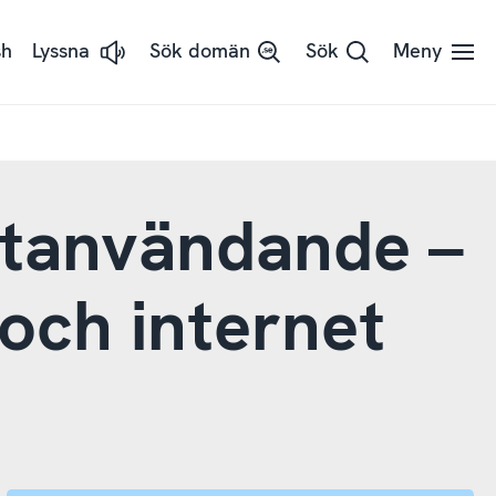
sh
Lyssna
Sök domän
Sök
Meny
Lyssna
på
sidans
text
med
ReadSpeaker
netanvändande –
och internet