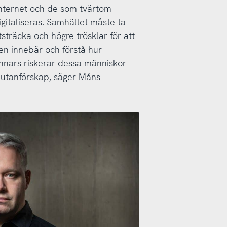
internet och de som tvärtom
igitaliseras. Samhället måste ta
tsträcka och högre trösklar för att
ngen innebär och förstå hur
Annars riskerar dessa människor
lt utanförskap, säger Måns