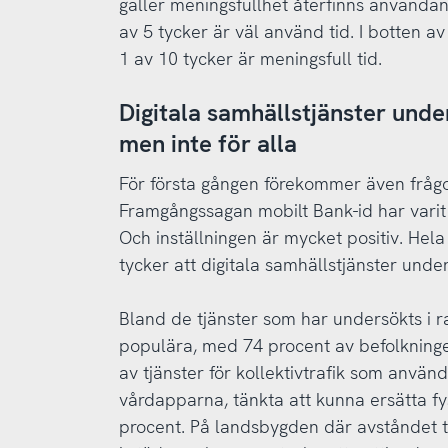
gäller meningsfullhet återfinns använda
av 5 tycker är väl använd tid. I botten av
1 av 10 tycker är meningsfull tid.
Digitala samhällstjänster unde
men inte för alla
För första gången förekommer även frågor
Framgångssagan mobilt Bank-id har varit 
Och inställningen är mycket positiv. Hel
tycker att digitala samhällstjänster unde
Bland de tjänster som har undersökts i 
populära, med 74 procent av befolkninge
av tjänster för kollektivtrafik som anvä
vårdapparna, tänkta att kunna ersätta f
procent. På landsbygden där avståndet ti