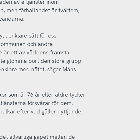
aden av e-tjänster inom
na, men förhållandet är tvärtom,
vändarna.
ya, enklare sätt för oss
 kommunen och andra
e är ett av världens främsta
i inte glömma bort den stora grupp
 enklare med nätet, säger Måns
skor som är 76 år eller äldre tycker
tjänsterna försvårar för dem.
alkar efter vad gäller nyttjande
det allvarliga gapet mellan de