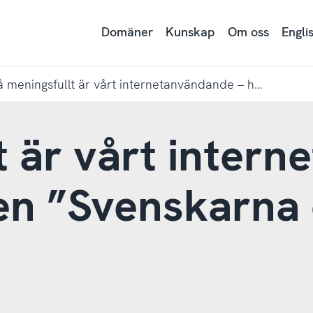
Domäner
Kunskap
Om oss
Engli
Så meningsfullt är vårt internetanvändande – här är rapporten ”Svenskarna och internet 2019”
t är vårt inter
en ”Svenskarna 