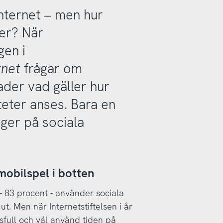
internet – men hur
ger? När
gen i
rnet
frågar om
ader vad gäller hur
iteter anses. Bara en
gger på sociala
mobilspel i botten
- 83 procent - använder sociala
t. Men när Internetstiftelsen i år
sfull och väl använd tiden på