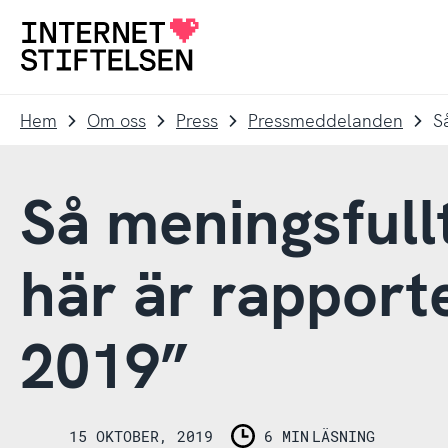
Till
Till
navigering
innehåll
Till
startsida
Hem
Om oss
Press
Pressmeddelanden
Så meningsfull
här är rapport
2019”
15 OKTOBER, 2019
6 MIN
LÄSNING