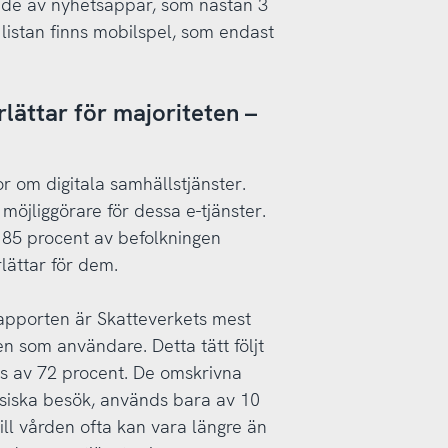
nde av nyhetsappar, som nästan 3
 listan finns mobilspel, som endast
rlättar för majoriteten –
 om digitala samhällstjänster.
möjliggörare för dessa e-tjänster.
a 85 procent av befolkningen
rlättar för dem.
rapporten är Skatteverkets mest
n som användare. Detta tätt följt
nds av 72 procent. De omskrivna
ysiska besök, används bara av 10
ll vården ofta kan vara längre än