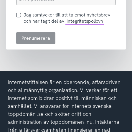
e-
postadress
Jag
Jag samtycker till att ta emot nyhetsbrev
samtycker
och har tagit del av
Integritetspolicyn
till
att
Prenumerera
ta
emot
nyhetsbrev
och
har
tagit
del
Internetstiftelsen är en oberoende, affärsdriven
av
och allmännyttig organisation. Vi verkar för ett
integritetspolicyn
internet som bidrar positivt till människan och
samhället. Vi ansvarar för internets svenska
toppdomän .se och sköter drift och
administration av toppdomänen .nu. Intäkterna
från affärsverksamheten finansierar en rad