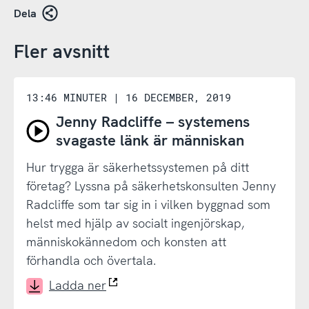
Dela
Fler avsnitt
13:46 MINUTER
|
16 DECEMBER, 2019
Jenny Radcliffe – systemens
Spela
svagaste länk är människan
avsnitt
Hur trygga är säkerhetssystemen på ditt
Jenny
företag? Lyssna på säkerhetskonsulten Jenny
Radcliffe
Radcliffe som tar sig in i vilken byggnad som
–
helst med hjälp av socialt ingenjörskap,
systemens
människokännedom och konsten att
svagaste
förhandla och övertala.
länk
Ladda ner
är
människan