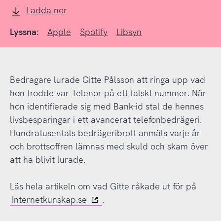
Ladda ner
hennes
Lyssna:
Apple
Spotify
Libsyn
livsbesparingar
Bedragare lurade Gitte Pålsson att ringa upp vad
hon trodde var Telenor på ett falskt nummer. När
hon identifierade sig med Bank-id stal de hennes
livsbesparingar i ett avancerat telefonbedrägeri.
Hundratusentals bedrägeribrott anmäls varje år
och brottsoffren lämnas med skuld och skam över
att ha blivit lurade.
Läs hela artikeln om vad Gitte råkade ut för på
Internetkunskap.se
.