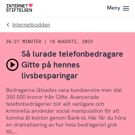
Till
Till
Meny
Till
navigering
innehåll
startsida
Internetpodden
36:27 MINUTER
|
18 AUGUSTI, 2023
Så lurade telefonbedragare
Gitte på hennes
Spela
livsbesparingar
avsnitt
Så
Bedragarna låtsades vara kundservice men stal
350 000 kronor från Gitte. Avancerade
lurade
telefonbedrägerier blir allt vanligare och
kriminella använder social manipulation för att
telefonbedragare
komma åt konton genom Bank-id. Här får du höra
Gitte
en dramatisering av hur hela bedrägeriet gick
till,...
på