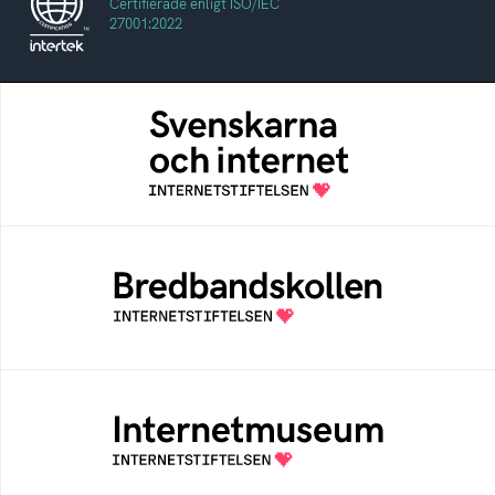
Certifierade enligt ISO/IEC
27001:2022
Svenskarna och internet
En årlig studie av svenska folkets
internetvanor
Bredbandskollen
Bredbandskollen är ett oberoende
konsumentverktyg som drivs av
Internetstiftelsen
Internetmuseum
Ett digitalt museum som byggts, och kureras
av Internetstiftelsen