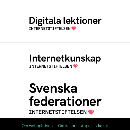
Digitala lektioner
Öppen digital lärresurs med färdiga lektioner
för alla stadier i grundskolan
Internetkunskap
Samlad kunskap som hjälper dig att bli en
säker och medveten internetanvändare
Svenska federationer
Grunden för medlemskap i en sektors- eller
kontextspecifik federation
Om webbplatsen
Om kakor
Anpassa kakor