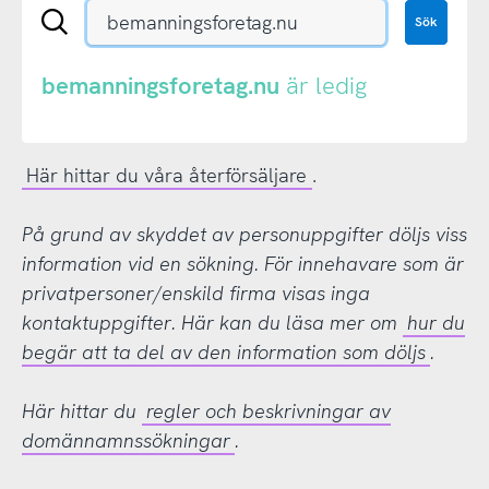
Sök
Sök
en
.se-
eller
bemanningsforetag.nu
är ledig
.nu-
domän
Här hittar du våra återförsäljare
.
På grund av skyddet av personuppgifter döljs viss
information vid en sökning. För innehavare som är
privatpersoner/enskild firma visas inga
kontaktuppgifter. Här kan du läsa mer om
hur du
begär att ta del av den information som döljs
.
Här hittar du
regler och beskrivningar av
domännamnssökningar
.