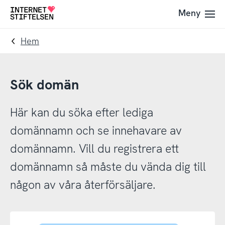
Till
Till
Meny
Till
navigering
innehåll
startsida
Hem
Sök domän
Här kan du söka efter lediga
domännamn och se innehavare av
domännamn. Vill du registrera ett
domännamn så måste du vända dig till
någon av våra återförsäljare.