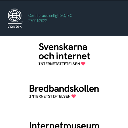
Certifierade enligt ISO/IEC
27001:2022
Svenskarna och internet
En årlig studie av svenska folkets
internetvanor
Bredbandskollen
Bredbandskollen är ett oberoende
konsumentverktyg som drivs av
Internetstiftelsen
Internetmuseum
Ett digitalt museum som byggts, och kureras