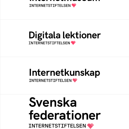
av Internetstiftelsen
Digitala lektioner
Öppen digital lärresurs med färdiga lektioner
för alla stadier i grundskolan
Internetkunskap
Samlad kunskap som hjälper dig att bli en
säker och medveten internetanvändare
Svenska federationer
Grunden för medlemskap i en sektors- eller
kontextspecifik federation