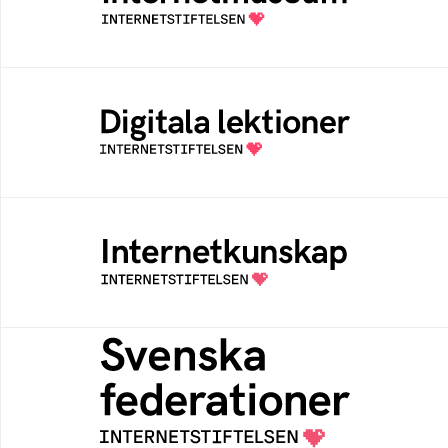
av Internetstiftelsen
Digitala lektioner
Öppen digital lärresurs med färdiga lektioner
för alla stadier i grundskolan
Internetkunskap
Samlad kunskap som hjälper dig att bli en
säker och medveten internetanvändare
Svenska federationer
Grunden för medlemskap i en sektors- eller
kontextspecifik federation