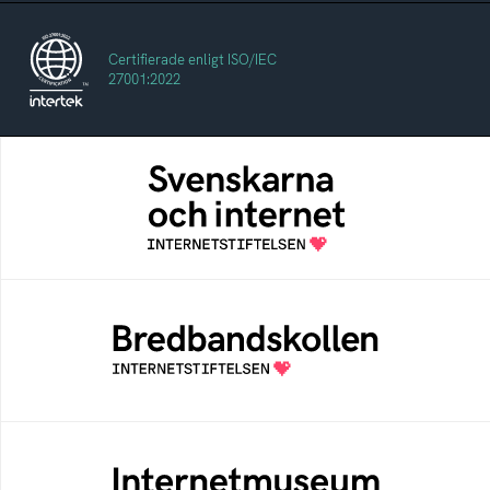
Certifierade enligt ISO/IEC
27001:2022
Svenskarna och internet
En årlig studie av svenska folkets
internetvanor
Bredbandskollen
Bredbandskollen är ett oberoende
konsumentverktyg som drivs av
Internetstiftelsen
Internetmuseum
Ett digitalt museum som byggts, och kureras