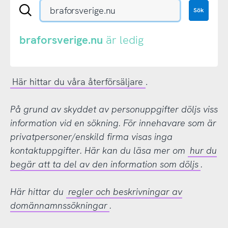
Sök
Sök
en
.se-
eller
braforsverige.nu
är ledig
.nu-
domän
Här hittar du våra återförsäljare
.
På grund av skyddet av personuppgifter döljs viss
information vid en sökning. För innehavare som är
privatpersoner/enskild firma visas inga
kontaktuppgifter. Här kan du läsa mer om
hur du
begär att ta del av den information som döljs
.
Här hittar du
regler och beskrivningar av
domännamnssökningar
.