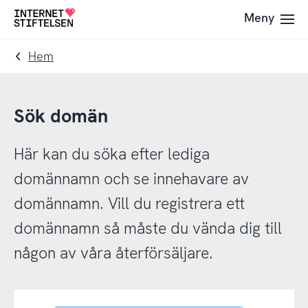
Till
Till
Meny
Till
navigering
innehåll
startsida
Hem
Sök domän
Här kan du söka efter lediga
domännamn och se innehavare av
domännamn. Vill du registrera ett
domännamn så måste du vända dig till
någon av våra återförsäljare.