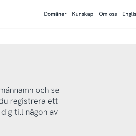
Domäner
Kunskap
Om oss
Engli
domännamn och se
u registrera ett
ig till någon av