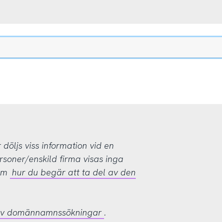
öljs viss information vid en
rsoner/enskild firma visas inga
 om
hur du begär att ta del av den
 av domännamnssökningar
.