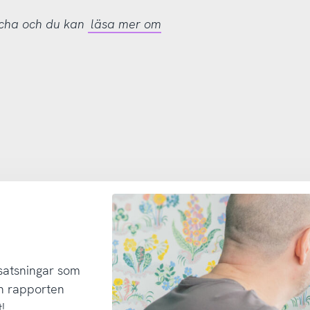
tcha och du kan
läsa mer om
 satsningar som
h rapporten
!