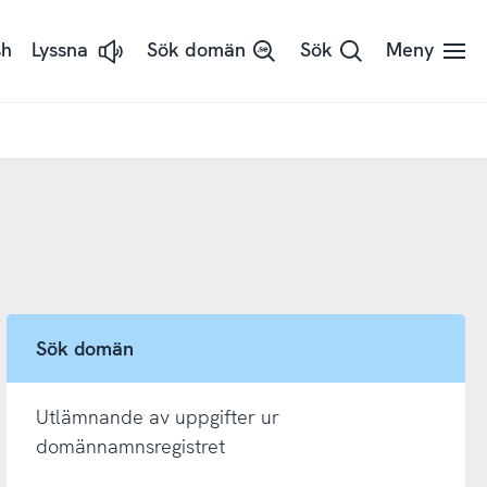
sh
Lyssna
Sök domän
Sök
Meny
Lyssna
på
sidans
text
med
ReadSpeaker
Sök domän
Utlämnande av uppgifter ur
domännamnsregistret