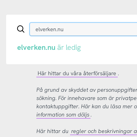
Sök
en
.se-
eller
elverken.nu
är ledig
.nu-
domän
Här hittar du våra återförsäljare
.
På grund av skyddet av personuppgifter d
sökning. För innehavare som är privatpe
kontaktuppgifter. Här kan du läsa mer
information som döljs
.
Här hittar du
regler och beskrivningar