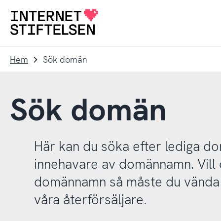
Till
Till
navigering
innehåll
Till
startsida
Hem
Sök domän
Sök domän
Här kan du söka efter lediga 
innehavare av domännamn. Vill d
domännamn så måste du vända d
våra återförsäljare.