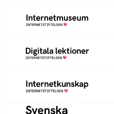
Internetmuseum
Ett digitalt museum som byggts, och kureras
av Internetstiftelsen
Digitala lektioner
Öppen digital lärresurs med färdiga lektioner
för alla stadier i grundskolan
Internetkunskap
Samlad kunskap som hjälper dig att bli en
säker och medveten internetanvändare
Svenska federationer