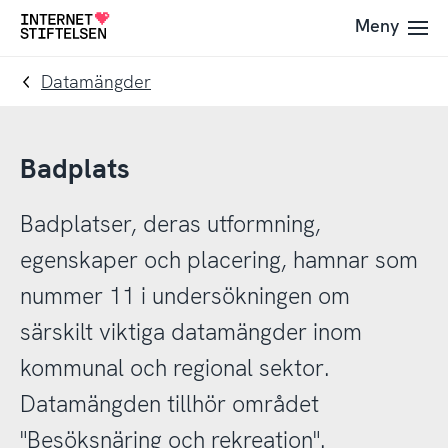
Till
Till
Meny
Till
navigering
innehåll
startsida
Datamängder
Badplats
Badplatser, deras utformning,
egenskaper och placering, hamnar som
nummer 11 i undersökningen om
särskilt viktiga datamängder inom
kommunal och regional sektor.
Datamängden tillhör området
"Besöksnäring och rekreation".