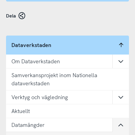
Dela
Dataverkstaden
Om Dataverkstaden
Öppn
Samverkansprojekt inom Nationella
dataverkstaden
Verktyg och vägledning
Öppn
Aktuellt
Datamängder
Öppn