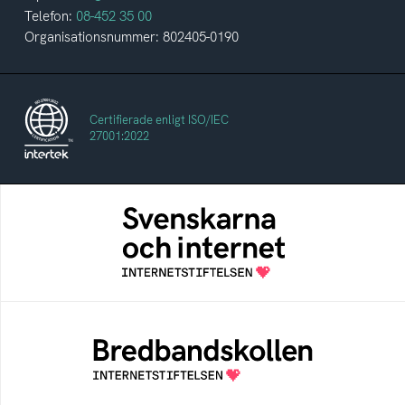
Telefon:
08-452 35 00
Organisationsnummer: 802405-0190
Certifierade enligt ISO/IEC
27001:2022
Svenskarna och internet
En årlig studie av svenska folkets
internetvanor
Bredbandskollen
Bredbandskollen är ett oberoende
konsumentverktyg som drivs av
Internetstiftelsen