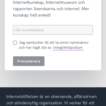
Internetkunskap, Internetmuseum och
rapporten Svenskarna och internet. Mer
kunskap helt enkelt!
Din
e-
postadress
Jag
Jag samtycker till att ta emot nyhetsbrev
samtycker
och har tagit del av
Integritetspolicyn
till
att
Prenumerera
ta
emot
nyhetsbrev
och
har
tagit
del
Internetstiftelsen är en oberoende, affärsdriven
av
och allmännyttig organisation. Vi verkar för ett