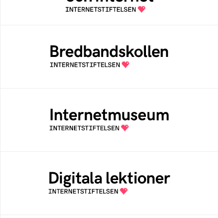
Bredbandskollen
Bredbandskollen är ett oberoende
konsumentverktyg som drivs av
Internetstiftelsen
Internetmuseum
Ett digitalt museum som byggts, och kureras
av Internetstiftelsen
Digitala lektioner
Öppen digital lärresurs med färdiga lektioner
för alla stadier i grundskolan