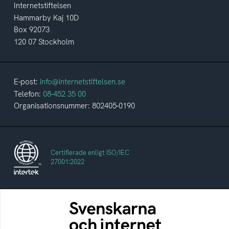
Internetstiftelsen
Hammarby Kaj 10D
Box 92073
120 07 Stockholm
E-post:
info@internetstiftelsen.se
Telefon:
08-452 35 00
Organisationsnummer: 802405-0190
Certifierade enligt ISO/IEC
27001:2022
Svenskarna och internet
En årlig studie av svenska folkets
internetvanor