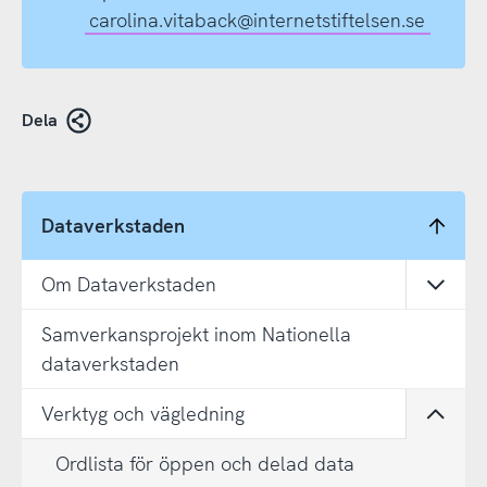
carolina.vitaback@internetstiftelsen.se
Dela
Dataverkstaden
Om Dataverkstaden
Öppn
Samverkansprojekt inom Nationella
dataverkstaden
Verktyg och vägledning
Öppn
Ordlista för öppen och delad data