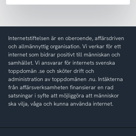
emot
nyhetsbrev
och
har
tagit
del
Internetstiftelsen är en oberoende, affärsdriven
av
och allmännyttig organisation. Vi verkar för ett
integritetspolicyn
internet som bidrar positivt till människan och
samhället. Vi ansvarar för internets svenska
toppdomän .se och sköter drift och
administration av toppdomänen .nu. Intäkterna
från affärsverksamheten finansierar en rad
satsningar i syfte att möjliggöra att människor
ska vilja, våga och kunna använda internet.