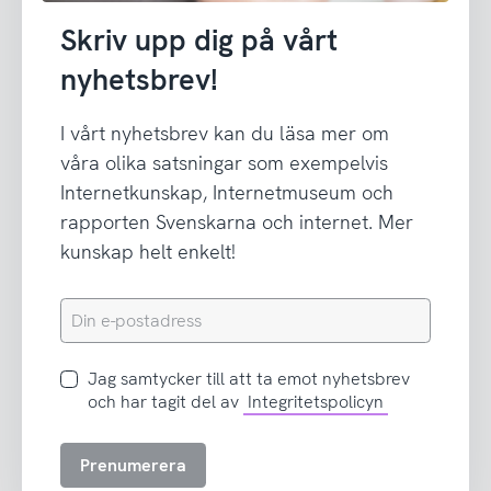
Skriv upp dig på vårt
nyhetsbrev!
I vårt nyhetsbrev kan du läsa mer om
våra olika satsningar som exempelvis
Internetkunskap, Internetmuseum och
rapporten Svenskarna och internet. Mer
kunskap helt enkelt!
Din
e-
postadress
Jag
Jag samtycker till att ta emot nyhetsbrev
samtycker
och har tagit del av
Integritetspolicyn
till
att
Prenumerera
ta