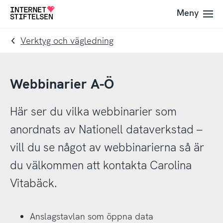
Till
Till
Meny
Till
navigering
innehåll
startsida
Verktyg och vägledning
Webbinarier A-Ö
Här ser du vilka webbinarier som
anordnats av Nationell dataverkstad –
vill du se något av webbinarierna så är
du välkommen att kontakta Carolina
Vitabäck.
Anslagstavlan som öppna data