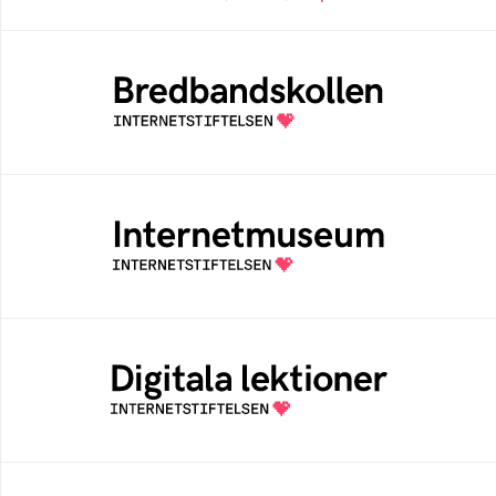
Bredbandskollen
Bredbandskollen är ett oberoende
konsumentverktyg som drivs av
Internetstiftelsen
Internetmuseum
Ett digitalt museum som byggts, och kureras
av Internetstiftelsen
Digitala lektioner
Öppen digital lärresurs med färdiga lektioner
för alla stadier i grundskolan
Internetkunskap