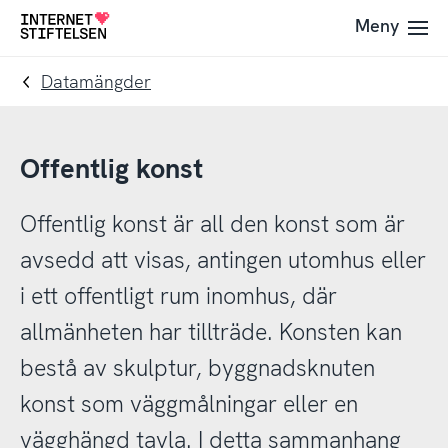
Till
Till
Meny
Till
navigering
innehåll
startsida
Datamängder
Offentlig konst
Offentlig konst är all den konst som är
avsedd att visas, antingen utomhus eller
i ett offentligt rum inomhus, där
allmänheten har tillträde. Konsten kan
bestå av skulptur, byggnadsknuten
konst som väggmålningar eller en
vägghängd tavla. I detta sammanhang