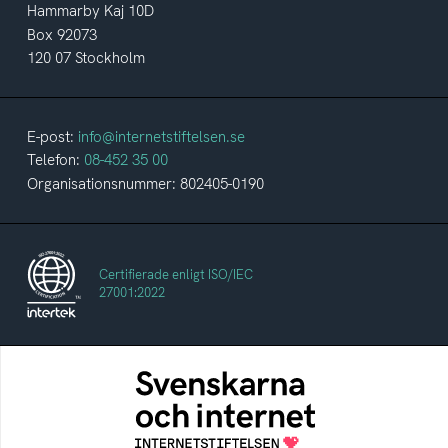
Hammarby Kaj 10D
Box 92073
120 07 Stockholm
E-post:
info@internetstiftelsen.se
Telefon:
08-452 35 00
Organisationsnummer: 802405-0190
Certifierade enligt ISO/IEC
27001:2022
Svenskarna och internet
En årlig studie av svenska folkets
internetvanor