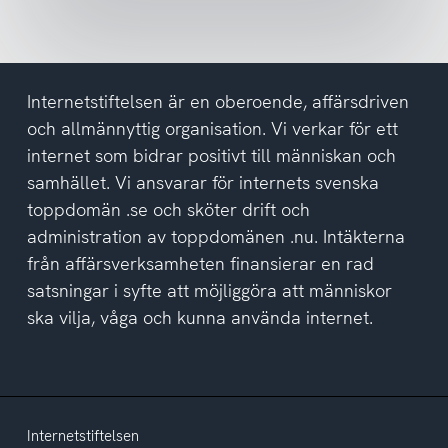
nyhetsbrev
och
har
tagit
del
Internetstiftelsen är en oberoende, affärsdriven
av
och allmännyttig organisation. Vi verkar för ett
integritetspolicyn
internet som bidrar positivt till människan och
samhället. Vi ansvarar för internets svenska
toppdomän .se och sköter drift och
administration av toppdomänen .nu. Intäkterna
från affärsverksamheten finansierar en rad
satsningar i syfte att möjliggöra att människor
ska vilja, våga och kunna använda internet.
Internetstiftelsen