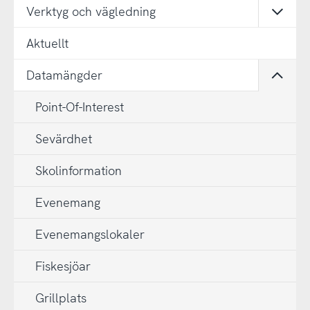
Verktyg och vägledning
Öppn
Aktuellt
Datamängder
Öppn
Point-Of-Interest
Sevärdhet
Skolinformation
Evenemang
Evenemangslokaler
Fiskesjöar
Grillplats