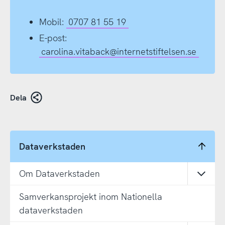
Mobil:
0707 81 55 19
E-post:
carolina.vitaback@internetstiftelsen.se
Dela
Dataverkstaden
Om Dataverkstaden
Öppn
Samverkansprojekt inom Nationella
dataverkstaden