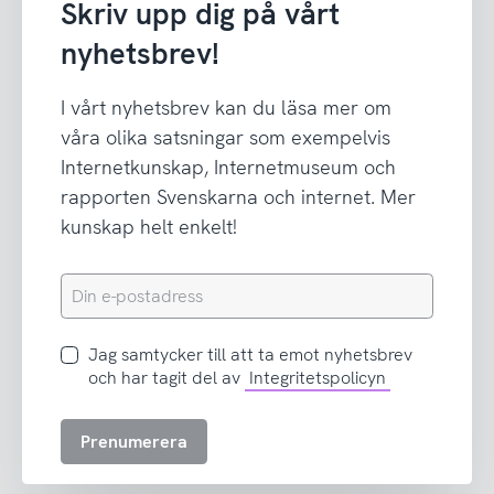
Skriv upp dig på vårt
nyhetsbrev!
I vårt nyhetsbrev kan du läsa mer om
våra olika satsningar som exempelvis
Internetkunskap, Internetmuseum och
rapporten Svenskarna och internet. Mer
kunskap helt enkelt!
Din
e-
postadress
Jag
Jag samtycker till att ta emot nyhetsbrev
samtycker
och har tagit del av
Integritetspolicyn
till
att
Prenumerera
ta
emot