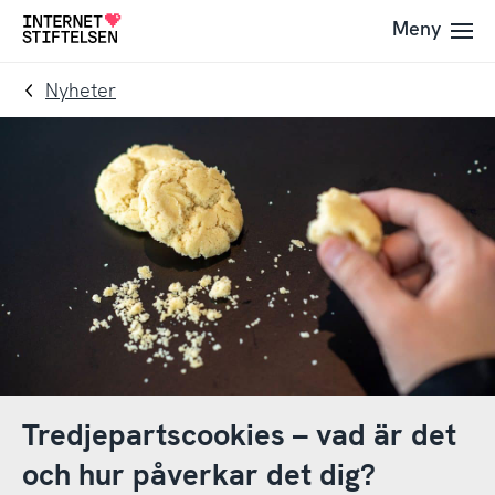
Till
Till
Meny
Till
navigering
innehåll
startsida
Nyheter
Tredjepartscookies – vad är det
och hur påverkar det dig?