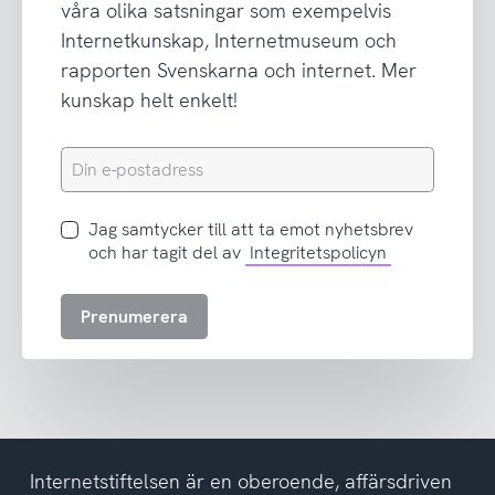
våra olika satsningar som exempelvis
Internetkunskap, Internetmuseum och
rapporten Svenskarna och internet. Mer
kunskap helt enkelt!
Din
e-
postadress
Jag
Jag samtycker till att ta emot nyhetsbrev
samtycker
och har tagit del av
Integritetspolicyn
till
att
Prenumerera
ta
emot
nyhetsbrev
och
har
tagit
del
Internetstiftelsen är en oberoende, affärsdriven