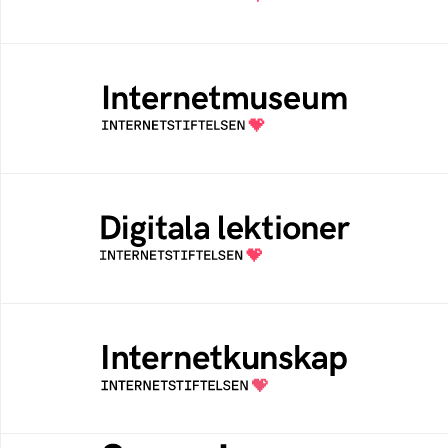
Internetmuseum
Ett digitalt museum som byggts, och kureras
av Internetstiftelsen
Digitala lektioner
Öppen digital lärresurs med färdiga lektioner
för alla stadier i grundskolan
Internetkunskap
Samlad kunskap som hjälper dig att bli en
säker och medveten internetanvändare