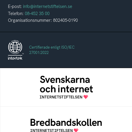
E-post:
info@internetstiftelsen.se
Telefon:
08-452 35 00
Organisationsnummer: 802405-0190
Certifierade enligt ISO/IEC
27001:2022
Svenskarna och internet
En årlig studie av svenska folkets
internetvanor
Bredbandskollen
Bredbandskollen är ett oberoende
konsumentverktyg som drivs av
Internetstiftelsen