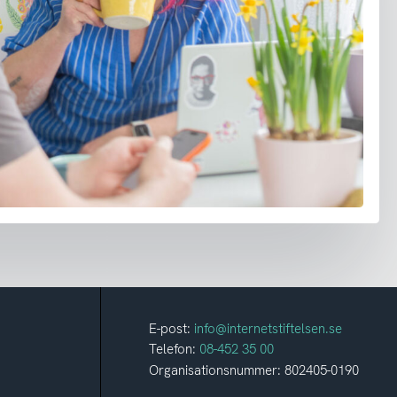
E-post:
info@internetstiftelsen.se
Telefon:
08-452 35 00
Organisationsnummer: 802405-0190