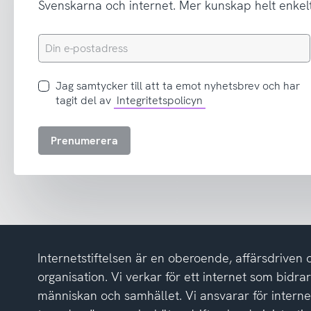
Svenskarna och internet. Mer kunskap helt enkelt
Din
e-
postadress
Jag
Jag samtycker till att ta emot nyhetsbrev och har
samtycker
tagit del av
Integritetspolicyn
till
att
Prenumerera
ta
emot
nyhetsbrev
och
har
tagit
del
Internetstiftelsen är en oberoende, affärsdriven 
av
integritetspolicyn
organisation. Vi verkar för ett internet som bidrar p
människan och samhället. Vi ansvarar för intern