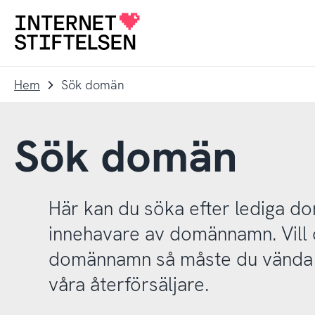
Till
Till
navigering
innehåll
Till
startsida
Hem
Sök domän
Sök domän
Här kan du söka efter lediga 
innehavare av domännamn. Vill d
domännamn så måste du vända d
våra återförsäljare.