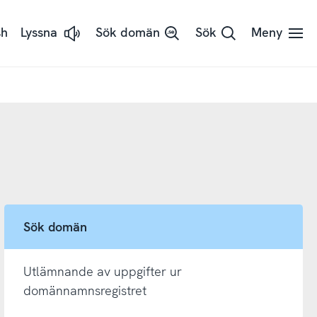
sh
Lyssna
Sök domän
Sök
Meny
Lyssna
på
sidans
text
med
ReadSpeaker
Sök domän
Utlämnande av uppgifter ur
domännamnsregistret