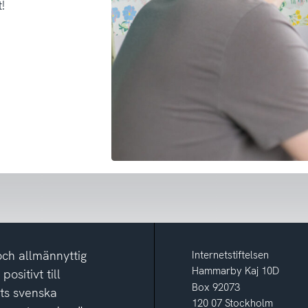
!
och allmännyttig
Internetstiftelsen
Hammarby Kaj 10D
ositivt till
Box 92073
ets svenska
120 07 Stockholm