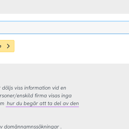
e
öljs viss information vid en
rsoner/enskild firma visas inga
 om
hur du begär att ta del av den
 av domännamnssökningar
.