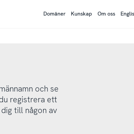
Domäner
Kunskap
Om oss
Engli
domännamn och se
u registrera ett
ig till någon av