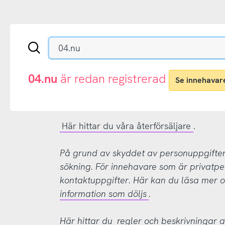
Sök
en
.se-
eller
04.nu
är redan registrerad
Se innehavar
.nu-
domän
Här hittar du våra återförsäljare
.
På grund av skyddet av personuppgifter d
sökning. För innehavare som är privatpe
kontaktuppgifter. Här kan du läsa mer
information som döljs
.
Här hittar du
regler och beskrivningar