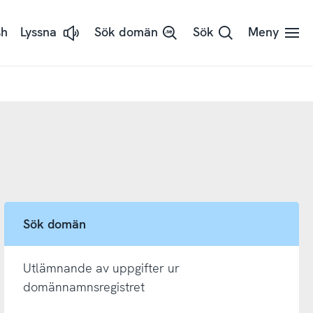
sh
Lyssna
Sök domän
Sök
Meny
Lyssna
på
sidans
text
med
ReadSpeaker
Sök domän
Utlämnande av uppgifter ur
domännamnsregistret