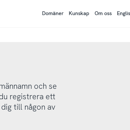
Domäner
Kunskap
Om oss
Engli
domännamn och se
u registrera ett
ig till någon av