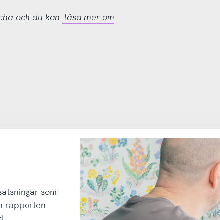
tcha och du kan
läsa mer om
 satsningar som
h rapporten
!