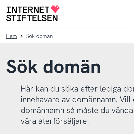
Till
Till
navigering
innehåll
Till
startsida
Hem
Sök domän
Sök domän
Här kan du söka efter lediga 
innehavare av domännamn. Vill d
domännamn så måste du vända d
våra återförsäljare.