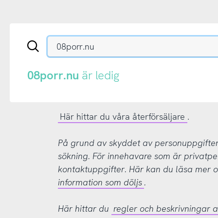
Sök
en
.se-
eller
08porr.nu
är ledig
.nu-
domän
Här hittar du våra återförsäljare
.
På grund av skyddet av personuppgifter d
sökning. För innehavare som är privatpe
kontaktuppgifter. Här kan du läsa mer
information som döljs
.
Här hittar du
regler och beskrivningar