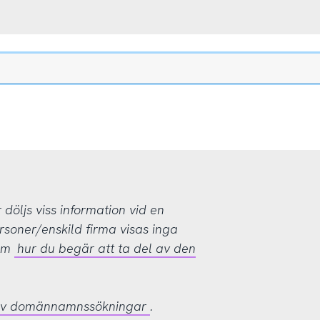
öljs viss information vid en
rsoner/enskild firma visas inga
 om
hur du begär att ta del av den
 av domännamnssökningar
.