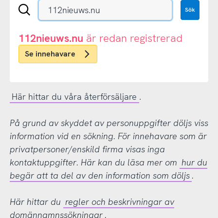
Sök
Sök
en
.se-
eller
112nieuws.nu
är redan registrerad
.nu-
Se innehavare
domän
Här hittar du våra återförsäljare
.
På grund av skyddet av personuppgifter döljs viss
information vid en sökning. För innehavare som är
privatpersoner/enskild firma visas inga
kontaktuppgifter. Här kan du läsa mer om
hur du
begär att ta del av den information som döljs
.
Här hittar du
regler och beskrivningar av
domännamnssökningar
.