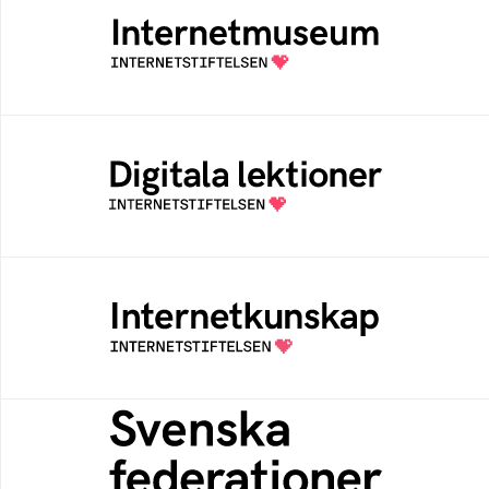
Ett digitalt museum som byggts, och kureras
av Internetstiftelsen
Digitala lektioner
Öppen digital lärresurs med färdiga lektioner
för alla stadier i grundskolan
Internetkunskap
Samlad kunskap som hjälper dig att bli en
säker och medveten internetanvändare
Svenska federationer
Grunden för medlemskap i en sektors- eller
kontextspecifik federation