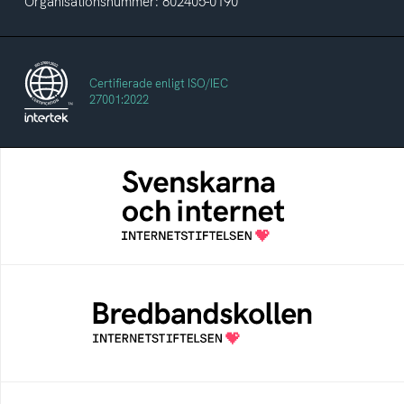
Organisationsnummer: 802405-0190
Certifierade enligt ISO/IEC
27001:2022
Svenskarna och internet
En årlig studie av svenska folkets
internetvanor
Bredbandskollen
Bredbandskollen är ett oberoende
konsumentverktyg som drivs av
Internetstiftelsen
Internetmuseum