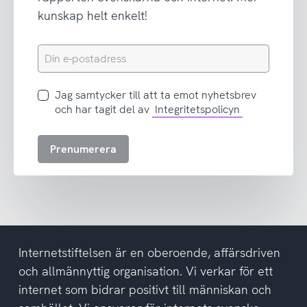
kunskap helt enkelt!
Din
e-
postadress
Jag
Jag samtycker till att ta emot nyhetsbrev
samtycker
och har tagit del av
Integritetspolicyn
till
att
Prenumerera
ta
emot
nyhetsbrev
och
har
tagit
del
Internetstiftelsen är en oberoende, affärsdriven
av
och allmännyttig organisation. Vi verkar för ett
integritetspolicyn
internet som bidrar positivt till människan och