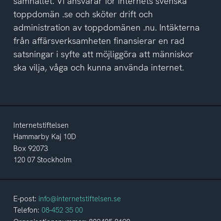
samhället. Vi ansvarar för internets svenska
toppdomän .se och sköter drift och
administration av toppdomänen .nu. Intäkterna
från affärsverksamheten finansierar en rad
satsningar i syfte att möjliggöra att människor
ska vilja, våga och kunna använda internet.
Internetstiftelsen
Hammarby Kaj 10D
Box 92073
120 07 Stockholm
E-post:
info@internetstiftelsen.se
Telefon:
08-452 35 00