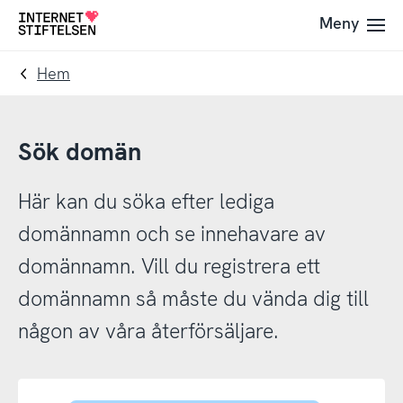
Till
Till
Meny
Till
navigering
innehåll
startsida
Hem
Sök domän
Här kan du söka efter lediga
domännamn och se innehavare av
domännamn. Vill du registrera ett
domännamn så måste du vända dig till
någon av våra återförsäljare.