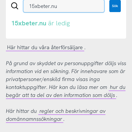
Sök
Sök
en
.se-
eller
15xbeter.nu
är ledig
.nu-
domän
Här hittar du våra återförsäljare
.
På grund av skyddet av personuppgifter döljs viss
information vid en sökning. För innehavare som är
privatpersoner/enskild firma visas inga
kontaktuppgifter. Här kan du läsa mer om
hur du
begär att ta del av den information som döljs
.
Här hittar du
regler och beskrivningar av
domännamnssökningar
.