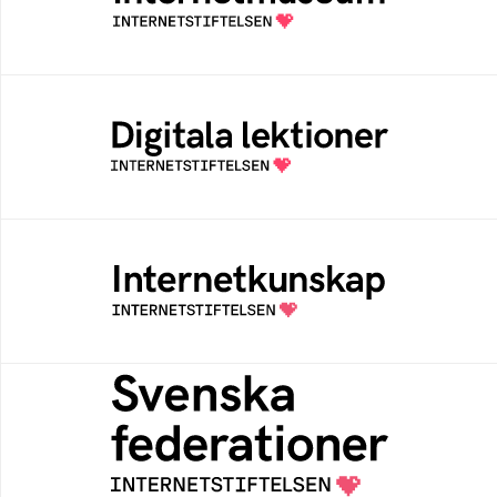
av Internetstiftelsen
Digitala lektioner
Öppen digital lärresurs med färdiga lektioner
för alla stadier i grundskolan
Internetkunskap
Samlad kunskap som hjälper dig att bli en
säker och medveten internetanvändare
Svenska federationer
Grunden för medlemskap i en sektors- eller
kontextspecifik federation