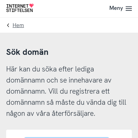
Till
Till
Meny
Till
navigering
innehåll
startsida
Hem
Sök domän
Här kan du söka efter lediga
domännamn och se innehavare av
domännamn. Vill du registrera ett
domännamn så måste du vända dig till
någon av våra återförsäljare.