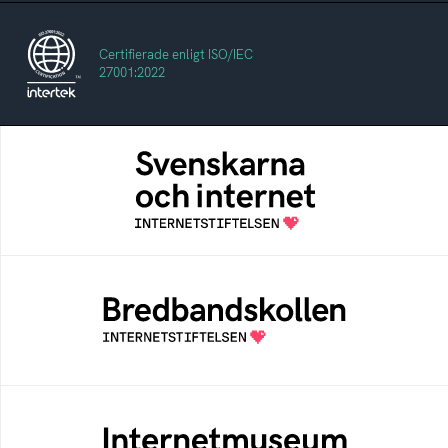
Certifierade enligt ISO/IEC
27001:2022
Svenskarna och internet
En årlig studie av svenska folkets
internetvanor
Bredbandskollen
Bredbandskollen är ett oberoende
konsumentverktyg som drivs av
Internetstiftelsen
Internetmuseum
Ett digitalt museum som byggts, och kureras