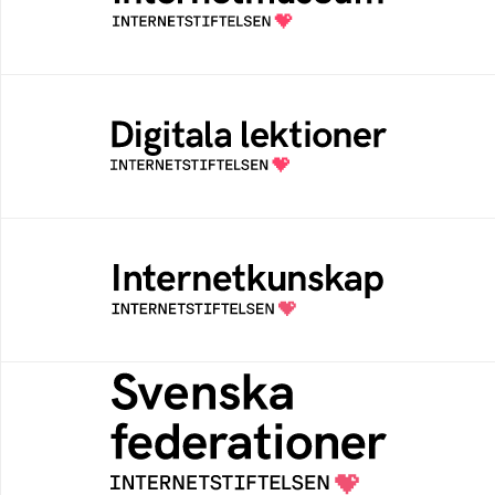
av Internetstiftelsen
Digitala lektioner
Öppen digital lärresurs med färdiga lektioner
för alla stadier i grundskolan
Internetkunskap
Samlad kunskap som hjälper dig att bli en
säker och medveten internetanvändare
Svenska federationer
Grunden för medlemskap i en sektors- eller
kontextspecifik federation