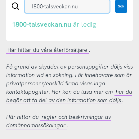
Sök
Sök
en
.se-
eller
1800-talsveckan.nu
är ledig
.nu-
domän
Här hittar du våra återförsäljare
.
På grund av skyddet av personuppgifter döljs viss
information vid en sökning. För innehavare som är
privatpersoner/enskild firma visas inga
kontaktuppgifter. Här kan du läsa mer om
hur du
begär att ta del av den information som döljs
.
Här hittar du
regler och beskrivningar av
domännamnssökningar
.