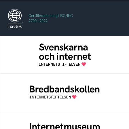
Certifierade enligt ISO/IEC
27001:2022
Svenskarna och internet
En årlig studie av svenska folkets
internetvanor
Bredbandskollen
Bredbandskollen är ett oberoende
konsumentverktyg som drivs av
Internetstiftelsen
Internetmuseum
Ett digitalt museum som byggts, och kureras