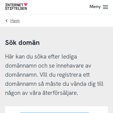
Till
Till
Meny
Till
navigering
innehåll
startsida
Hem
Sök domän
Här kan du söka efter lediga
domännamn och se innehavare av
domännamn. Vill du registrera ett
domännamn så måste du vända dig till
någon av våra återförsäljare.