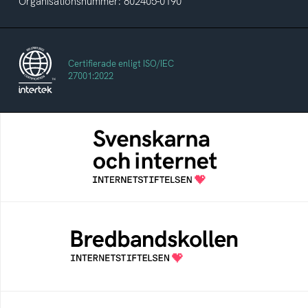
Organisationsnummer: 802405-0190
Certifierade enligt ISO/IEC
27001:2022
Svenskarna och internet
En årlig studie av svenska folkets
internetvanor
Bredbandskollen
Bredbandskollen är ett oberoende
konsumentverktyg som drivs av
Internetstiftelsen
Internetmuseum