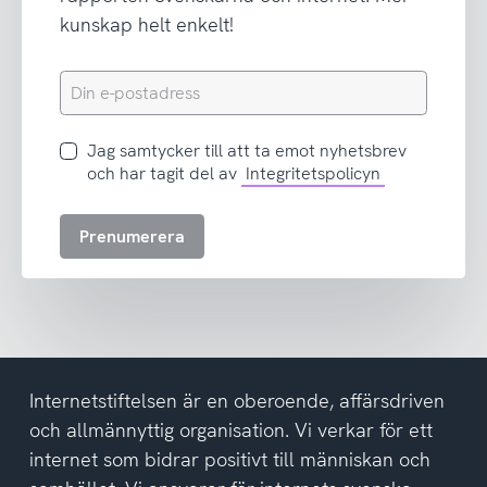
kunskap helt enkelt!
Din
e-
postadress
Jag
Jag samtycker till att ta emot nyhetsbrev
samtycker
och har tagit del av
Integritetspolicyn
till
att
Prenumerera
ta
emot
nyhetsbrev
och
har
tagit
del
Internetstiftelsen är en oberoende, affärsdriven
av
och allmännyttig organisation. Vi verkar för ett
integritetspolicyn
internet som bidrar positivt till människan och