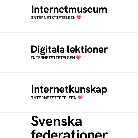
Ett digitalt museum som byggts, och kureras
av Internetstiftelsen
Digitala lektioner
Öppen digital lärresurs med färdiga lektioner
för alla stadier i grundskolan
Internetkunskap
Samlad kunskap som hjälper dig att bli en
säker och medveten internetanvändare
Svenska federationer
Grunden för medlemskap i en sektors- eller
kontextspecifik federation