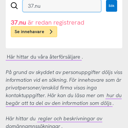
Sök
Sök
en
.se-
eller
37.nu
är redan registrerad
.nu-
Se innehavare
domän
Här hittar du våra återförsäljare
.
På grund av skyddet av personuppgifter döljs viss
information vid en sökning. För innehavare som är
privatpersoner/enskild firma visas inga
kontaktuppgifter. Här kan du läsa mer om
hur du
begär att ta del av den information som döljs
.
Här hittar du
regler och beskrivningar av
domännamnssökningar
.