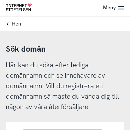
Till
Till
Meny
Till
navigering
innehåll
startsida
Hem
Sök domän
Här kan du söka efter lediga
domännamn och se innehavare av
domännamn. Vill du registrera ett
domännamn så måste du vända dig till
någon av våra återförsäljare.