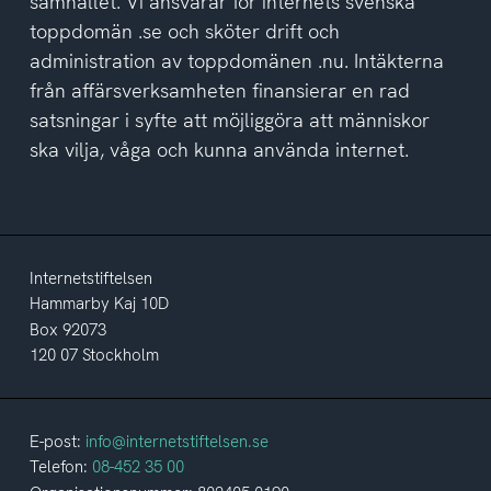
samhället. Vi ansvarar för internets svenska
toppdomän .se och sköter drift och
administration av toppdomänen .nu. Intäkterna
från affärsverksamheten finansierar en rad
satsningar i syfte att möjliggöra att människor
ska vilja, våga och kunna använda internet.
Internetstiftelsen
Hammarby Kaj 10D
Box 92073
120 07 Stockholm
E-post:
info@internetstiftelsen.se
Telefon:
08-452 35 00