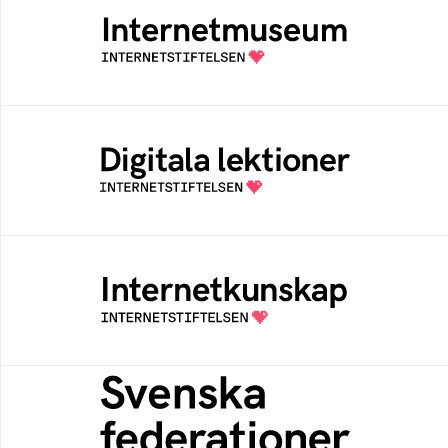
Ett digitalt museum som byggts, och kureras
av Internetstiftelsen
Digitala lektioner
Öppen digital lärresurs med färdiga lektioner
för alla stadier i grundskolan
Internetkunskap
Samlad kunskap som hjälper dig att bli en
säker och medveten internetanvändare
Svenska federationer
Grunden för medlemskap i en sektors- eller
kontextspecifik federation