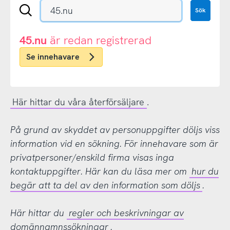
Sök
Sök
en
.se-
eller
45.nu
är redan registrerad
.nu-
Se innehavare
domän
Här hittar du våra återförsäljare
.
På grund av skyddet av personuppgifter döljs viss
information vid en sökning. För innehavare som är
privatpersoner/enskild firma visas inga
kontaktuppgifter. Här kan du läsa mer om
hur du
begär att ta del av den information som döljs
.
Här hittar du
regler och beskrivningar av
domännamnssökningar
.