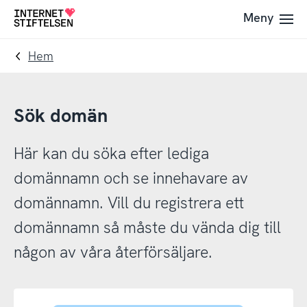
Till
Till
Meny
Till
navigering
innehåll
startsida
Hem
Sök domän
Här kan du söka efter lediga
domännamn och se innehavare av
domännamn. Vill du registrera ett
domännamn så måste du vända dig till
någon av våra återförsäljare.