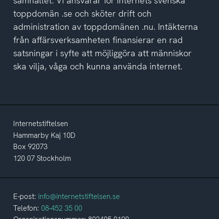
samhället. Vi ansvarar för internets svenska
toppdomän .se och sköter drift och
administration av toppdomänen .nu. Intäkterna
från affärsverksamheten finansierar en rad
satsningar i syfte att möjliggöra att människor
ska vilja, våga och kunna använda internet.
Internetstiftelsen
Hammarby Kaj 10D
Box 92073
120 07 Stockholm
E-post:
info@internetstiftelsen.se
Telefon:
08-452 35 00