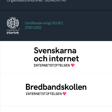
Organisationsnummer: 802405-0190
Certifierade enligt ISO/IEC
27001:2022
Svenskarna och internet
En årlig studie av svenska folkets
internetvanor
Bredbandskollen
Bredbandskollen är ett oberoende
konsumentverktyg som drivs av
Internetstiftelsen
Internetmuseum