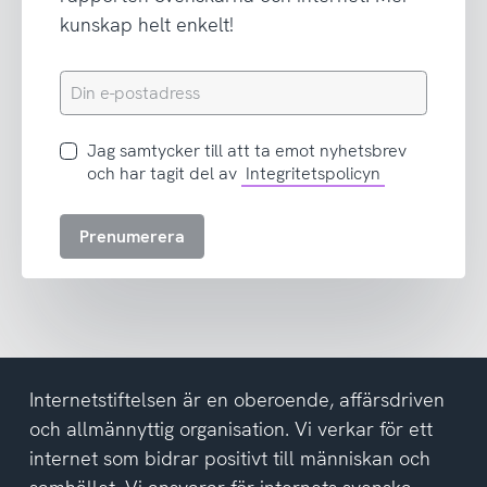
kunskap helt enkelt!
Din
e-
postadress
Jag
Jag samtycker till att ta emot nyhetsbrev
samtycker
och har tagit del av
Integritetspolicyn
till
att
Prenumerera
ta
emot
nyhetsbrev
och
har
tagit
del
Internetstiftelsen är en oberoende, affärsdriven
av
och allmännyttig organisation. Vi verkar för ett
integritetspolicyn
internet som bidrar positivt till människan och