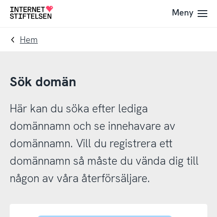
Till
Till
Meny
Till
navigering
innehåll
startsida
Hem
Sök domän
Här kan du söka efter lediga
domännamn och se innehavare av
domännamn. Vill du registrera ett
domännamn så måste du vända dig till
någon av våra återförsäljare.