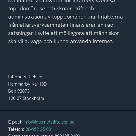
samhället. Vi ansvarar för internets svenska
toppdomän .se och sköter drift och
administration av toppdomänen .nu. Intäkterna
från affärsverksamheten finansierar en rad
satsningar i syfte att möjliggöra att människor
ska vilja, våga och kunna använda internet.
Internetstiftelsen
Hammarby Kaj 10D
Box 92073
120 07 Stockholm
E-post:
info@internetstiftelsen.se
Telefon:
08-452 35 00