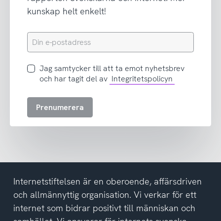
kunskap helt enkelt!
Din
e-
postadress
Jag
Jag samtycker till att ta emot nyhetsbrev
samtycker
och har tagit del av
Integritetspolicyn
till
att
Prenumerera
ta
emot
nyhetsbrev
och
har
tagit
del
Internetstiftelsen är en oberoende, affärsdriven
av
och allmännyttig organisation. Vi verkar för ett
integritetspolicyn
internet som bidrar positivt till människan och