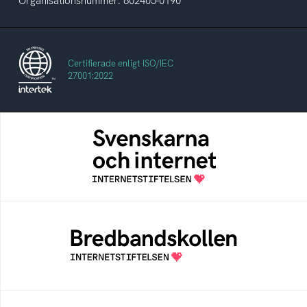
Organisationsnummer: 802405-0190
Certifierade enligt ISO/IEC
27001:2022
Svenskarna och internet
En årlig studie av svenska folkets
internetvanor
Bredbandskollen
Bredbandskollen är ett oberoende
konsumentverktyg som drivs av
Internetstiftelsen
Internetmuseum