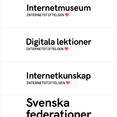
Ett digitalt museum som byggts, och kureras
av Internetstiftelsen
Digitala lektioner
Öppen digital lärresurs med färdiga lektioner
för alla stadier i grundskolan
Internetkunskap
Samlad kunskap som hjälper dig att bli en
säker och medveten internetanvändare
Svenska federationer
Grunden för medlemskap i en sektors- eller
kontextspecifik federation