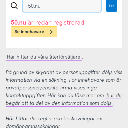
Sök
Sök
en
.se-
eller
50.nu
är redan registrerad
.nu-
Se innehavare
domän
Här hittar du våra återförsäljare
.
På grund av skyddet av personuppgifter döljs viss
information vid en sökning. För innehavare som är
privatpersoner/enskild firma visas inga
kontaktuppgifter. Här kan du läsa mer om
hur du
begär att ta del av den information som döljs
.
Här hittar du
regler och beskrivningar av
domännamnssökningar
.