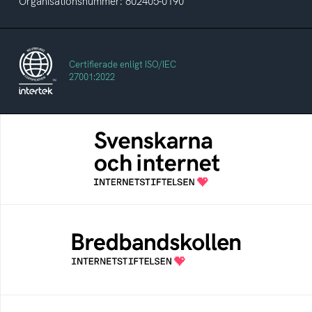
Organisationsnummer: 802405-0190
Certifierade enligt ISO/IEC
27001:2022
Svenskarna och internet
En årlig studie av svenska folkets
internetvanor
Bredbandskollen
Bredbandskollen är ett oberoende
konsumentverktyg som drivs av
Internetstiftelsen
Internetmuseum