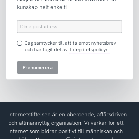
kunskap helt enkelt!
Din
e-
postadress
Jag
Jag samtycker till att ta emot nyhetsbrev
samtycker
och har tagit del av
Integritetspolicyn
till
att
Prenumerera
ta
emot
nyhetsbrev
och
har
tagit
del
Internetstiftelsen är en oberoende, affärsdriven
av
och allmännyttig organisation. Vi verkar för ett
integritetspolicyn
internet som bidrar positivt till människan och