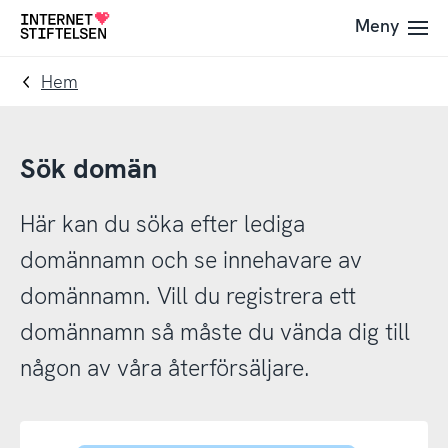
Till
Till
Meny
Till
navigering
innehåll
startsida
Hem
Sök domän
Här kan du söka efter lediga
domännamn och se innehavare av
domännamn. Vill du registrera ett
domännamn så måste du vända dig till
någon av våra återförsäljare.