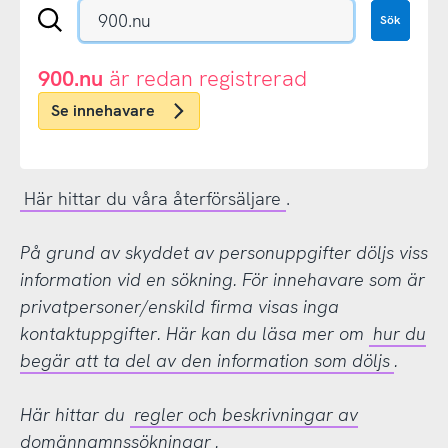
Sök
Sök
en
.se-
eller
900.nu
är redan registrerad
.nu-
Se innehavare
domän
Här hittar du våra återförsäljare
.
På grund av skyddet av personuppgifter döljs viss
information vid en sökning. För innehavare som är
privatpersoner/enskild firma visas inga
kontaktuppgifter. Här kan du läsa mer om
hur du
begär att ta del av den information som döljs
.
Här hittar du
regler och beskrivningar av
domännamnssökningar
.