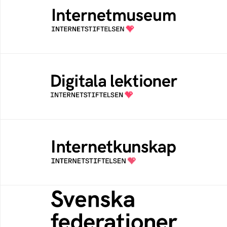
Ett digitalt museum som byggts, och kureras
av Internetstiftelsen
Digitala lektioner
Öppen digital lärresurs med färdiga lektioner
för alla stadier i grundskolan
Internetkunskap
Samlad kunskap som hjälper dig att bli en
säker och medveten internetanvändare
Svenska federationer
Grunden för medlemskap i en sektors- eller
kontextspecifik federation