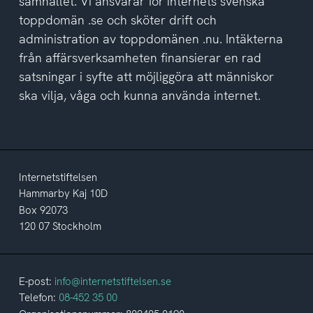
samhället. Vi ansvarar för internets svenska
toppdomän .se och sköter drift och
administration av toppdomänen .nu. Intäkterna
från affärsverksamheten finansierar en rad
satsningar i syfte att möjliggöra att människor
ska vilja, våga och kunna använda internet.
Internetstiftelsen
Hammarby Kaj 10D
Box 92073
120 07 Stockholm
E-post:
info@internetstiftelsen.se
Telefon:
08-452 35 00